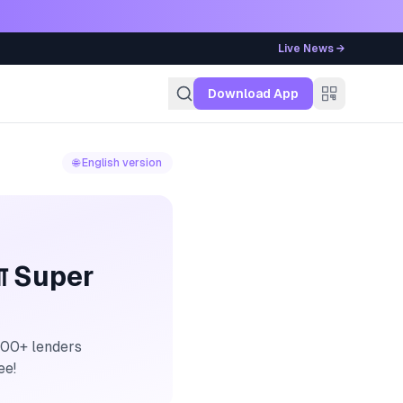
Live News →
g
Download App
🌐 English version
ुआ Super
 100+ lenders
ee!