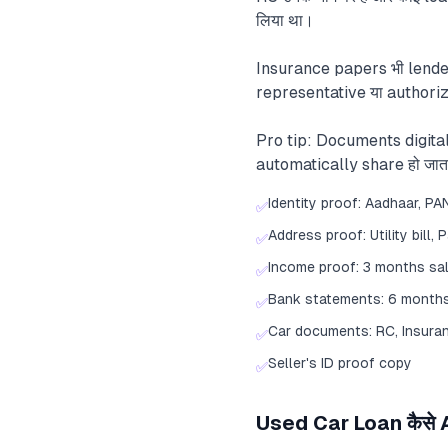
लिया था।
Insurance papers भी lender 
representative या authori
Pro tip: Documents digital
automatically share हो जाता ह
Identity proof: Aadhaar, PA
✅
Address proof: Utility bill,
✅
Income proof: 3 months sala
✅
Bank statements: 6 month
✅
Car documents: RC, Insura
✅
Seller's ID proof copy
✅
Used Car Loan कैसे 