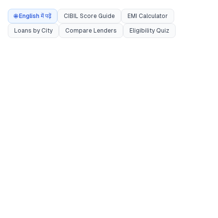
🌐 English में पढ़ें
CIBIL Score Guide
EMI Calculator
Loans by City
Compare Lenders
Eligibility Quiz