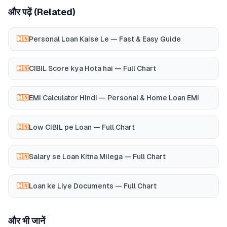
और पढ़ें (Related)
Personal Loan Kaise Le — Fast & Easy Guide
🇮🇳
CIBIL Score kya Hota hai — Full Chart
🇮🇳
EMI Calculator Hindi — Personal & Home Loan EMI
🇮🇳
Low CIBIL pe Loan — Full Chart
🇮🇳
Salary se Loan Kitna Milega — Full Chart
🇮🇳
Loan ke Liye Documents — Full Chart
🇮🇳
और भी जानें