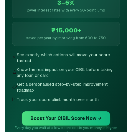
3–5%
lower interest rates with every 50-point jump
₹15,000+
saved per year by improving from 600 to 750
See exactly which actions will move your score
🎯
fastest
Know the real impact on your CIBIL before taking
🔮
any loan or card
Get a personalised step-by-step improvement
📋
roadmap
📈
Track your score climb month over month
Boost Your CIBIL Score Now →
Every day you wait at a low score costs you money in higher