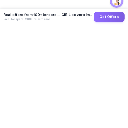
Real offers from 100+ lenders — CIBIL pe zero impact
Get Offers
Free · No spam · CIBIL pe zero asar
GoCredit AI
India's 1st AI Loan Agent. Trusted by 40 Lakh+ users,
connected to 100+ premium banks & NBFCs.