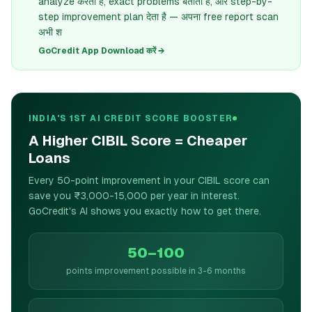
analyze करता है, exact problems बताता है, और step-by-
step improvement plan देता है — अपना free report scan
अभी श
GoCredit App Download करें →
INDIA'S 1ST AI CREDIT SCORE BOOSTER
A Higher CIBIL Score = Cheaper
Loans
Every 50-point improvement in your CIBIL score can
save you ₹3,000-15,000 per year in interest.
GoCredit's AI shows you exactly how to get there.
50–100
points improvement possible in 3-6 months