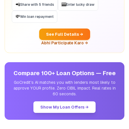
📲
🎰
Share with 5 friends
Enter lucky draw
💸
Win loan repayment
See Full Details →
Abhi Participate Karo →
Compare 100+ Loan Options — Free
GoCredit's AI matches you with lenders most likely to
approve YOUR profile. Zero CIBIL impact. Real rates in
60 seconds.
Show My Loan Offers →