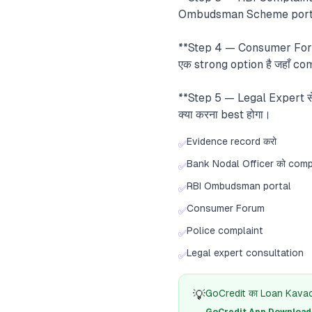
Ombudsman Scheme portal (
**Step 4 — Consumer Forum
एक strong option है जहाँ co
**Step 5 — Legal Expert से
क्या करना best होगा।
Evidence record करो
✅
Bank Nodal Officer को comp
✅
RBI Ombudsman portal
✅
Consumer Forum
✅
Police complaint
✅
Legal expert consultation
✅
💡
GoCredit का Loan Kavach