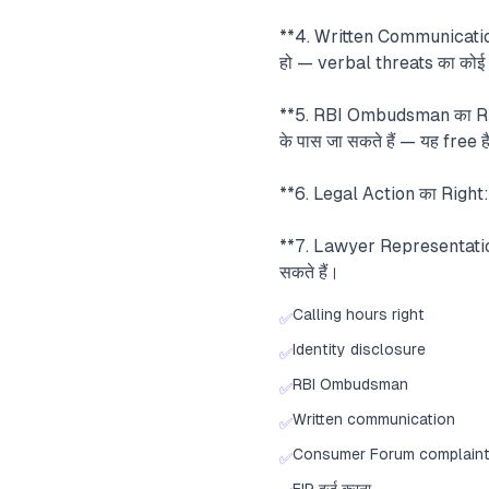
**4. Written Communication
हो — verbal threats का कोई 
**5. RBI Ombudsman का Ri
के पास जा सकते हैं — यह free ह
**6. Legal Action का Right:
**7. Lawyer Representation
सकते हैं।
Calling hours right
✅
Identity disclosure
✅
RBI Ombudsman
✅
Written communication
✅
Consumer Forum complain
✅