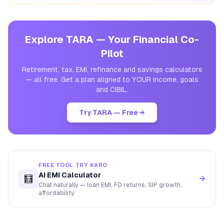
Explore TARA — Your Financial Co-
Pilot
Retirement, tax, EMI, refinance and savings calculators
— all free. Get a plan aligned to YOUR income, goals
and CIBIL.
Try TARA — Free →
FREE TOOL TRY KARO
AI EMI Calculator
🧮
→
Chat naturally — loan EMI, FD returns, SIP growth,
affordability.