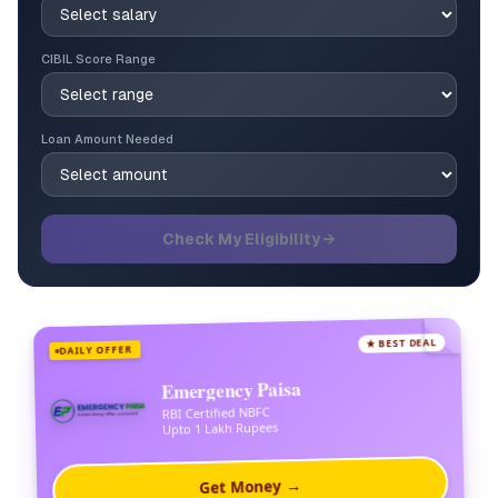
CIBIL Score Range
Loan Amount Needed
Check My Eligibility →
★ BEST DEAL
DAILY OFFER
Emergency Paisa
RBI Certified NBFC
Upto 1 Lakh Rupees
Get Money →