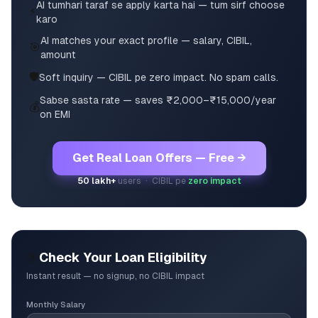
AI tumhari taraf se apply karta hai — tum sirf choose
⚡
karo
AI matches your exact profile — salary, CIBIL,
🎯
amount
🛡️
Soft inquiry — CIBIL pe zero impact. No spam calls.
Sabse sasta rate — saves ₹2,000–₹15,000/year
💰
on EMI
Get Real Loan Offers — Free →
50 lakh+
users · CIBIL pe
zero impact
🎯
Check Your Loan Eligibility
Instant result — no signup, no CIBIL impact
Monthly Salary