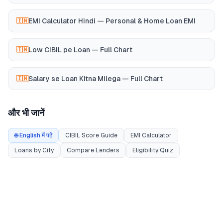
EMI Calculator Hindi — Personal & Home Loan EMI
🇮🇳
Low CIBIL pe Loan — Full Chart
🇮🇳
Salary se Loan Kitna Milega — Full Chart
🇮🇳
और भी जानें
🌐 English में पढ़ें
CIBIL Score Guide
EMI Calculator
Loans by City
Compare Lenders
Eligibility Quiz