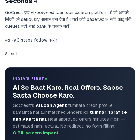
Seconds में
GoCredit एक AI-powered loan comparison platform है जो आपकी
ज़िंदगी को seriously आसान बना देता है। यहां कोई paperwork नहीं, कोई लंबी
queues नहीं, कोई bank के चक्कर नहीं।
बस यह 3 steps follow करिए:
Step 1
INDIA'S FIRST
AI Se Baat Karo. Real Offers. Sabse
Sasta Choose Karo.
GoCredit's
AI Loan Agent
tumhara credit profile
samajhta hai aur matched lenders ko
tumhari taraf se
apply karta hai
. Real approved offers minutes mein —
estimated nahi, actual. No redirect, no form filling.
CIBIL pe zero impact.