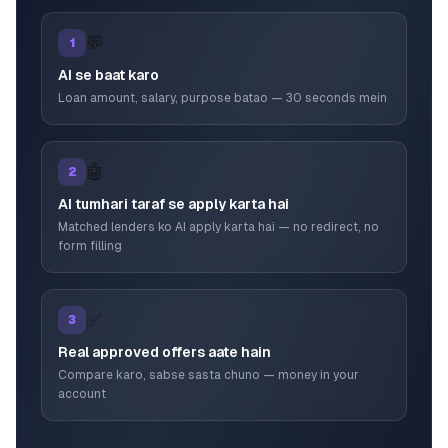
💬
1
AI se baat karo
Loan amount, salary, purpose batao — 30 seconds mein
🤖
2
AI tumhari taraf se apply karta hai
Matched lenders ko AI apply karta hai — no redirect, no
form filling
✅
3
Real approved offers aate hain
Compare karo, sabse sasta chuno — money in your
account