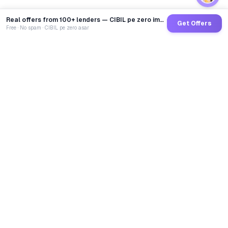
Real offers from 100+ lenders — CIBIL pe zero impact
Get Offers
Free · No spam · CIBIL pe zero asar
GoCredit AI
India's 1st AI Loan Agent. Trusted by 40 Lakh+ users,
connected to 100+ premium banks & NBFCs.