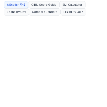
🌐 English में पढ़ें
CIBIL Score Guide
EMI Calculator
Loans by City
Compare Lenders
Eligibility Quiz