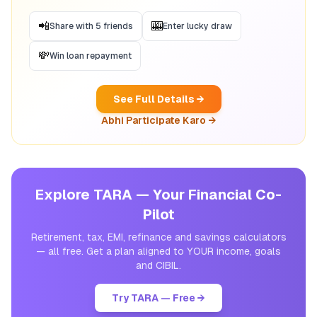
📲
🎰
Share with 5 friends
Enter lucky draw
💸
Win loan repayment
See Full Details →
Abhi Participate Karo →
Explore TARA — Your Financial Co-
Pilot
Retirement, tax, EMI, refinance and savings calculators
— all free. Get a plan aligned to YOUR income, goals
and CIBIL.
Try TARA — Free →