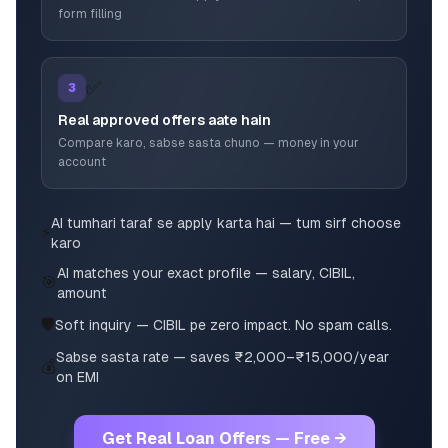
form filling
✅
3
Real approved offers aate hain
Compare karo, sabse sasta chuno — money in your
account
AI tumhari taraf se apply karta hai — tum sirf choose
⚡
karo
AI matches your exact profile — salary, CIBIL,
🎯
amount
🛡️
Soft inquiry — CIBIL pe zero impact. No spam calls.
Sabse sasta rate — saves ₹2,000–₹15,000/year
💰
on EMI
Get Real Loan Offers — Free →