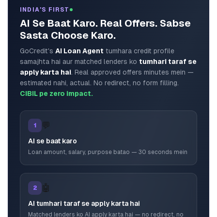
INDIA'S FIRST
AI Se Baat Karo. Real Offers. Sabse
Sasta Choose Karo.
GoCredit's
AI Loan Agent
tumhara credit profile
samajhta hai aur matched lenders ko
tumhari taraf se
apply karta hai
. Real approved offers minutes mein —
estimated nahi, actual. No redirect, no form filling.
CIBIL pe zero impact.
💬
1
AI se baat karo
Loan amount, salary, purpose batao — 30 seconds mein
🤖
2
AI tumhari taraf se apply karta hai
Matched lenders ko AI apply karta hai — no redirect, no