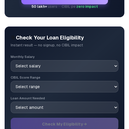
50 lakh+
users · CIBIL pe
zero impact
🎯
Check Your Loan Eligibility
Instant result — no signup, no CIBIL impact
Monthly Salary
CIBIL Score Range
Loan Amount Needed
Check My Eligibility →