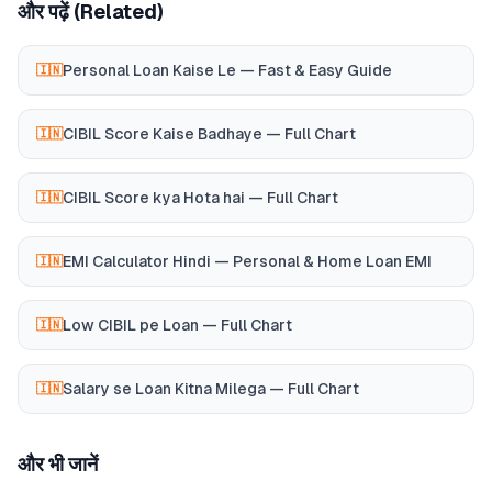
और पढ़ें (Related)
Personal Loan Kaise Le — Fast & Easy Guide
🇮🇳
CIBIL Score Kaise Badhaye — Full Chart
🇮🇳
CIBIL Score kya Hota hai — Full Chart
🇮🇳
EMI Calculator Hindi — Personal & Home Loan EMI
🇮🇳
Low CIBIL pe Loan — Full Chart
🇮🇳
Salary se Loan Kitna Milega — Full Chart
🇮🇳
और भी जानें