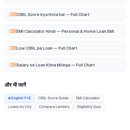
CIBIL Score kya Hota hai — Full Chart
🇮🇳
EMI Calculator Hindi — Personal & Home Loan EMI
🇮🇳
Low CIBIL pe Loan — Full Chart
🇮🇳
Salary se Loan Kitna Milega — Full Chart
🇮🇳
और भी जानें
🌐 English में पढ़ें
CIBIL Score Guide
EMI Calculator
Loans by City
Compare Lenders
Eligibility Quiz