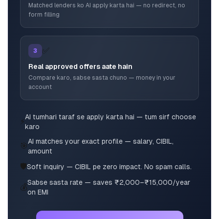
Matched lenders ko AI apply karta hai — no redirect, no
form filling
✅
3
Real approved offers aate hain
Compare karo, sabse sasta chuno — money in your
account
AI tumhari taraf se apply karta hai — tum sirf choose
⚡
karo
AI matches your exact profile — salary, CIBIL,
🎯
amount
🛡️
Soft inquiry — CIBIL pe zero impact. No spam calls.
Sabse sasta rate — saves ₹2,000–₹15,000/year
💰
on EMI