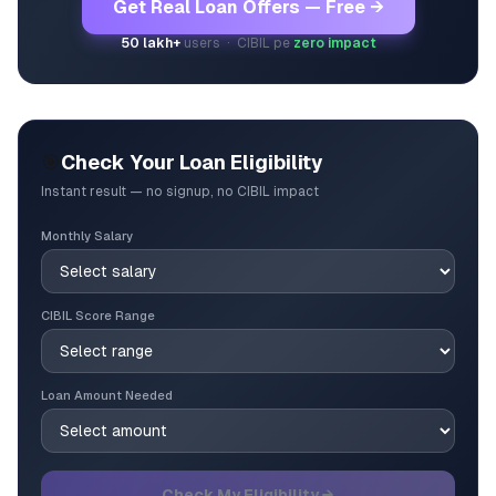
Get Real Loan Offers — Free →
50 lakh+
users · CIBIL pe
zero impact
🎯
Check Your Loan Eligibility
Instant result — no signup, no CIBIL impact
Monthly Salary
CIBIL Score Range
Loan Amount Needed
Check My Eligibility →