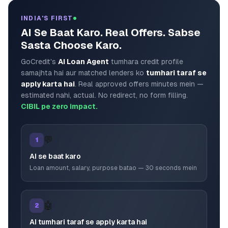
INDIA'S FIRST
AI Se Baat Karo. Real Offers. Sabse
Sasta Choose Karo.
GoCredit's
AI Loan Agent
tumhara credit profile
samajhta hai aur matched lenders ko
tumhari taraf se
apply karta hai
. Real approved offers minutes mein —
estimated nahi, actual. No redirect, no form filling.
CIBIL pe zero impact.
💬
1
AI se baat karo
Loan amount, salary, purpose batao — 30 seconds mein
🤖
2
AI tumhari taraf se apply karta hai