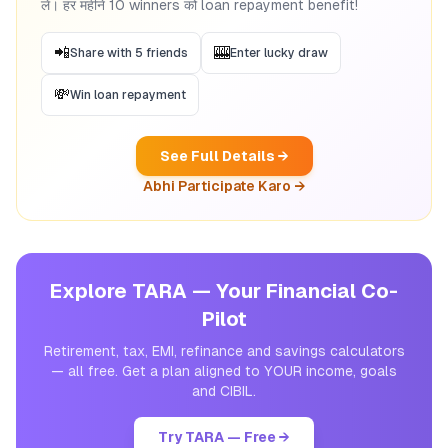
लें। हर महीने 10 winners को loan repayment benefit!
📲
🎰
Share with 5 friends
Enter lucky draw
💸
Win loan repayment
See Full Details →
Abhi Participate Karo →
Explore TARA — Your Financial Co-
Pilot
Retirement, tax, EMI, refinance and savings calculators
— all free. Get a plan aligned to YOUR income, goals
and CIBIL.
Try TARA — Free →