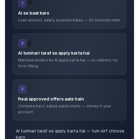
💬
1
AI se baat karo
Loan amount, salary, purpose batao — 30 seconds mein
🤖
2
AI tumhari taraf se apply karta hai
Matched lenders ko AI apply karta hai — no redirect, no
form filling
✅
3
Real approved offers aate hain
Compare karo, sabse sasta chuno — money in your
account
AI tumhari taraf se apply karta hai — tum sirf choose
⚡
karo