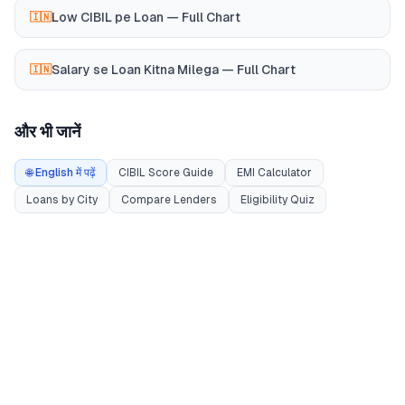
Low CIBIL pe Loan — Full Chart
🇮🇳
Salary se Loan Kitna Milega — Full Chart
🇮🇳
और भी जानें
🌐 English में पढ़ें
CIBIL Score Guide
EMI Calculator
Loans by City
Compare Lenders
Eligibility Quiz