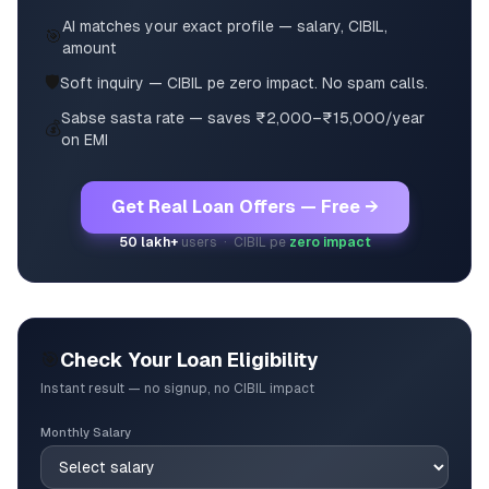
AI matches your exact profile — salary, CIBIL,
🎯
amount
🛡️
Soft inquiry — CIBIL pe zero impact. No spam calls.
Sabse sasta rate — saves ₹2,000–₹15,000/year
💰
on EMI
Get Real Loan Offers — Free →
50 lakh+
users · CIBIL pe
zero impact
🎯
Check Your Loan Eligibility
Instant result — no signup, no CIBIL impact
Monthly Salary