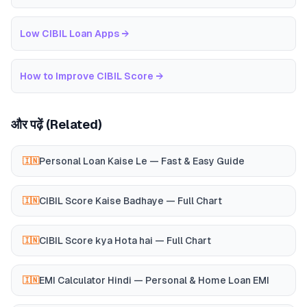
Low CIBIL Loan Apps
→
How to Improve CIBIL Score
→
और पढ़ें (Related)
Personal Loan Kaise Le — Fast & Easy Guide
🇮🇳
CIBIL Score Kaise Badhaye — Full Chart
🇮🇳
CIBIL Score kya Hota hai — Full Chart
🇮🇳
EMI Calculator Hindi — Personal & Home Loan EMI
🇮🇳