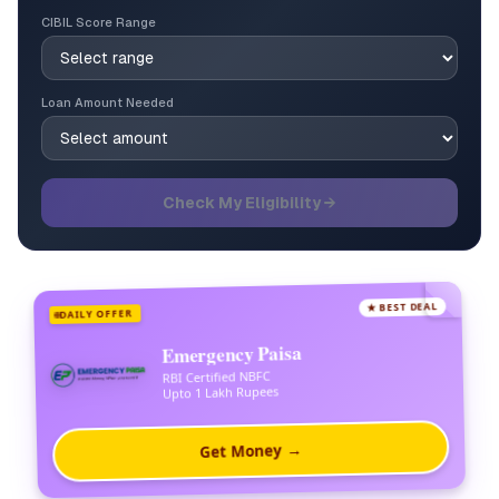
CIBIL Score Range
Loan Amount Needed
Check My Eligibility →
★ BEST DEAL
DAILY OFFER
Emergency Paisa
RBI Certified NBFC
Upto 1 Lakh Rupees
Get Money →