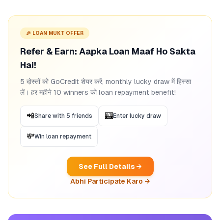
🎉 LOAN MUKT OFFER
Refer & Earn: Aapka Loan Maaf Ho Sakta
Hai!
5 दोस्तों को GoCredit शेयर करें, monthly lucky draw में हिस्सा
लें। हर महीने 10 winners को loan repayment benefit!
📲
🎰
Share with 5 friends
Enter lucky draw
💸
Win loan repayment
See Full Details →
Abhi Participate Karo →