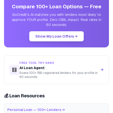
Compare 100+ Loan Options — Free
GoCredit's AI matches you with lenders most likely to
approve YOUR profile. Zero CIBIL impact. Real rates in
60 seconds.
Show My Loan Offers →
FREE TOOL TRY KARO
AI Loan Agent
🧮
→
Scans 100+ RBI-registered lenders for your profile in
60 seconds.
💰 Loan Resources
Personal Loan — 100+ Lenders
→