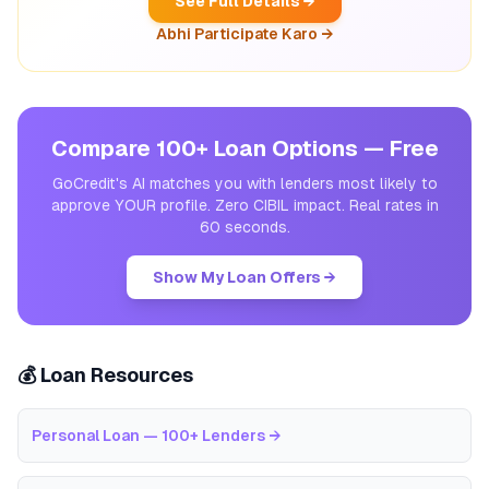
See Full Details →
Abhi Participate Karo →
Compare 100+ Loan Options — Free
GoCredit's AI matches you with lenders most likely to
approve YOUR profile. Zero CIBIL impact. Real rates in
60 seconds.
Show My Loan Offers →
💰 Loan Resources
Personal Loan — 100+ Lenders
→