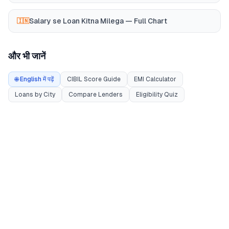
Salary se Loan Kitna Milega — Full Chart
🇮🇳
और भी जानें
🌐 English में पढ़ें
CIBIL Score Guide
EMI Calculator
Loans by City
Compare Lenders
Eligibility Quiz