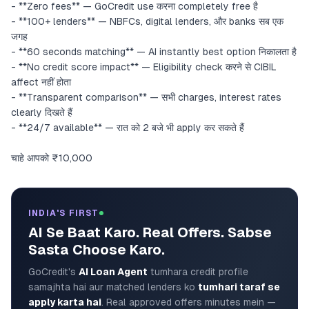
- **Zero fees** — GoCredit use करना completely free है
- **100+ lenders** — NBFCs, digital lenders, और banks सब एक
जगह
- **60 seconds matching** — AI instantly best option निकालता है
- **No credit score impact** — Eligibility check करने से CIBIL
affect नहीं होता
- **Transparent comparison** — सभी charges, interest rates
clearly दिखते हैं
- **24/7 available** — रात को 2 बजे भी apply कर सकते हैं
चाहे आपको ₹10,000
INDIA'S FIRST
AI Se Baat Karo. Real Offers. Sabse
Sasta Choose Karo.
GoCredit's
AI Loan Agent
tumhara credit profile
samajhta hai aur matched lenders ko
tumhari taraf se
apply karta hai
. Real approved offers minutes mein —