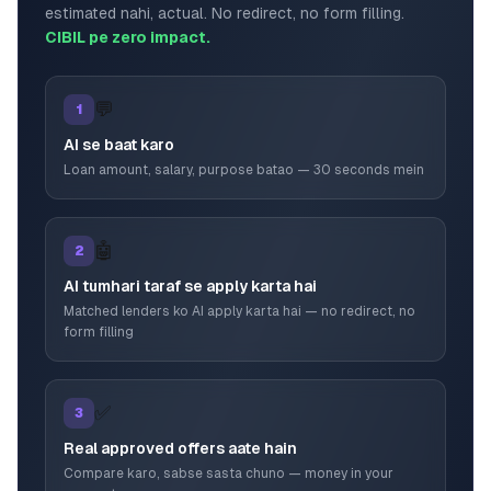
estimated nahi, actual. No redirect, no form filling.
CIBIL pe zero impact.
💬
1
AI se baat karo
Loan amount, salary, purpose batao — 30 seconds mein
🤖
2
AI tumhari taraf se apply karta hai
Matched lenders ko AI apply karta hai — no redirect, no
form filling
✅
3
Real approved offers aate hain
Compare karo, sabse sasta chuno — money in your