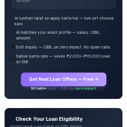
account
AI tumhari taraf se apply karta hai — tum sirf choose
⚡
karo
AI matches your exact profile — salary, CIBIL,
🎯
amount
🛡️
Soft inquiry — CIBIL pe zero impact. No spam calls.
Sabse sasta rate — saves ₹2,000–₹15,000/year
💰
on EMI
Get Real Loan Offers — Free →
50 lakh+
users · CIBIL pe
zero impact
🎯
Check Your Loan Eligibility
Instant result — no signup, no CIBIL impact