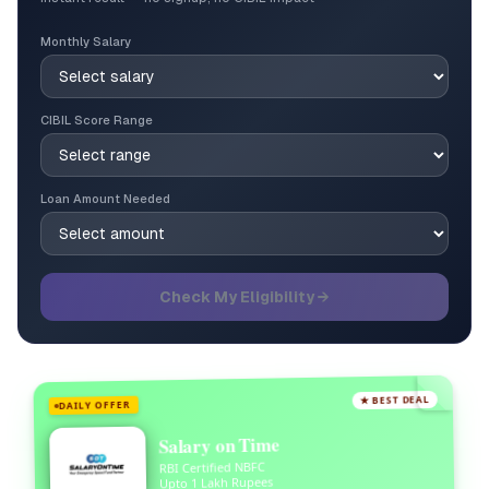
Monthly Salary
CIBIL Score Range
Loan Amount Needed
Check My Eligibility →
★ BEST DEAL
DAILY OFFER
Salary on Time
RBI Certified NBFC
Upto 1 Lakh Rupees