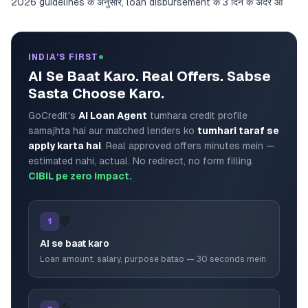
2026 guidelines के अनुसार, loan disbursement के 3 दिन के अंदर आ
INDIA'S FIRST
AI Se Baat Karo. Real Offers. Sabse
Sasta Choose Karo.
GoCredit's
AI Loan Agent
tumhara credit profile
samajhta hai aur matched lenders ko
tumhari taraf se
apply karta hai
. Real approved offers minutes mein —
estimated nahi, actual. No redirect, no form filling.
CIBIL pe zero impact.
💬
1
AI se baat karo
Loan amount, salary, purpose batao — 30 seconds mein