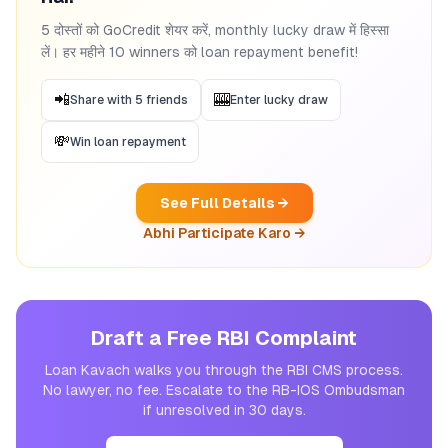
5 दोस्तों को GoCredit शेयर करें, monthly lucky draw में हिस्सा
लें। हर महीने 10 winners को loan repayment benefit!
📲
🎰
Share with 5 friends
Enter lucky draw
💸
Win loan repayment
See Full Details →
Abhi Participate Karo →
Draft a Free RBI Complaint
Loan Kavach walks you through the RBI CMS process.
No lawyer, no fee. Escalate to the RB-IOS Ombudsman
if unresolved in 30 days.