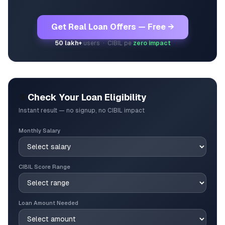
Get Real Loan Offers — Free →
50 lakh+
users · CIBIL pe
zero impact
🎯
Check Your Loan Eligibility
Instant result — no signup, no CIBIL impact
Monthly Salary
CIBIL Score Range
Loan Amount Needed