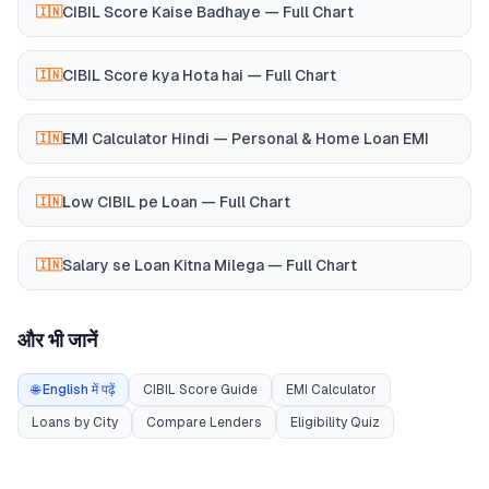
CIBIL Score Kaise Badhaye — Full Chart
🇮🇳
CIBIL Score kya Hota hai — Full Chart
🇮🇳
EMI Calculator Hindi — Personal & Home Loan EMI
🇮🇳
Low CIBIL pe Loan — Full Chart
🇮🇳
Salary se Loan Kitna Milega — Full Chart
🇮🇳
और भी जानें
🌐 English में पढ़ें
CIBIL Score Guide
EMI Calculator
Loans by City
Compare Lenders
Eligibility Quiz