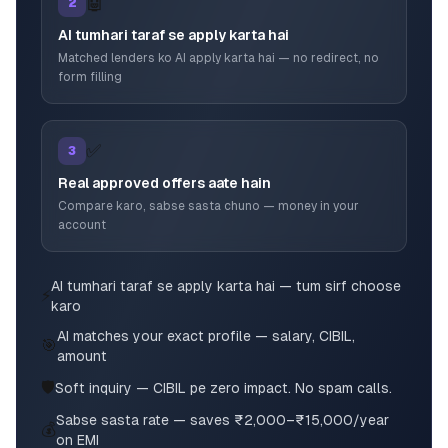
🤖
2
AI tumhari taraf se apply karta hai
Matched lenders ko AI apply karta hai — no redirect, no
form filling
✅
3
Real approved offers aate hain
Compare karo, sabse sasta chuno — money in your
account
AI tumhari taraf se apply karta hai — tum sirf choose
⚡
karo
AI matches your exact profile — salary, CIBIL,
🎯
amount
🛡️
Soft inquiry — CIBIL pe zero impact. No spam calls.
Sabse sasta rate — saves ₹2,000–₹15,000/year
💰
on EMI