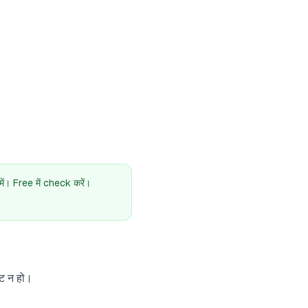
। Free में check करें।
झट न हो।