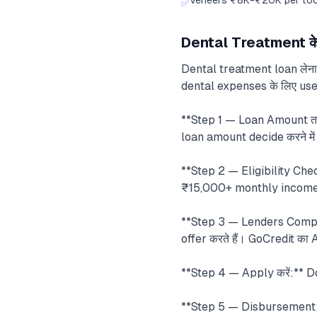
Veneers ₹8K-₹20K per to
✅
Dental Treatment के 
Dental treatment loan लेना उ
dental expenses के लिए use 
**Step 1 — Loan Amount तय 
loan amount decide करने में
**Step 2 — Eligibility Che
₹15,000+ monthly income वा
**Step 3 — Lenders Compar
offer करते हैं। GoCredit का
**Step 4 — Apply करें:** Do
**Step 5 — Disbursement:*