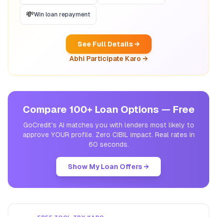
💸
Win loan repayment
See Full Details →
Abhi Participate Karo →
Compare 100+ Loan Options — Free
GoCredit's AI matches you with lenders most likely to
approve YOUR profile. Zero CIBIL impact. Real rates in
60 seconds.
Show My Loan Offers →