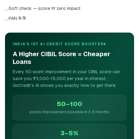
Soft check — score पर zero impact
✅
PAN के बि
✅
INDIA'S 1ST AI CREDIT SCORE BOOSTER
A Higher CIBIL Score = Cheaper
Loans
Every 50-point improvement in your CIBIL score can
save you ₹3,000-15,000 per year in interest.
GoCredit's AI shows you exactly how to get there.
50–100
points improvement possible in 3-6 months
3–5%