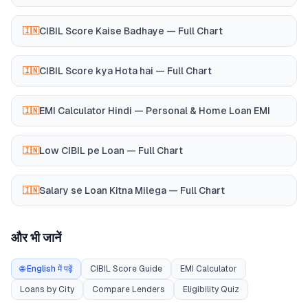
CIBIL Score Kaise Badhaye — Full Chart
🇮🇳
CIBIL Score kya Hota hai — Full Chart
🇮🇳
EMI Calculator Hindi — Personal & Home Loan EMI
🇮🇳
Low CIBIL pe Loan — Full Chart
🇮🇳
Salary se Loan Kitna Milega — Full Chart
🇮🇳
और भी जानें
🌐 English में पढ़ें
CIBIL Score Guide
EMI Calculator
Loans by City
Compare Lenders
Eligibility Quiz