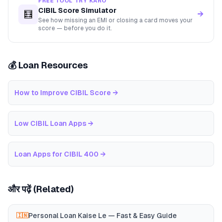
FREE TOOL TRY KARO
CIBIL Score Simulator
🧮
→
See how missing an EMI or closing a card moves your
score — before you do it.
💰 Loan Resources
How to Improve CIBIL Score
→
Low CIBIL Loan Apps
→
Loan Apps for CIBIL 400
→
और पढ़ें (Related)
Personal Loan Kaise Le — Fast & Easy Guide
🇮🇳