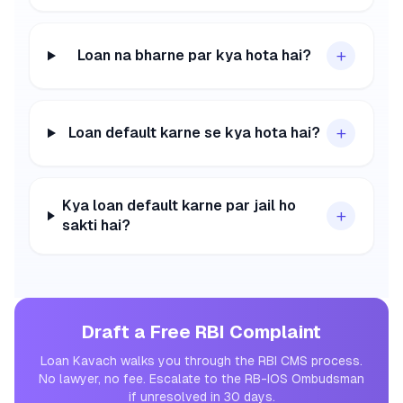
+
Loan na bharne par kya hota hai?
+
Loan default karne se kya hota hai?
Kya loan default karne par jail ho
+
sakti hai?
Draft a Free RBI Complaint
Loan Kavach walks you through the RBI CMS process.
No lawyer, no fee. Escalate to the RB-IOS Ombudsman
if unresolved in 30 days.