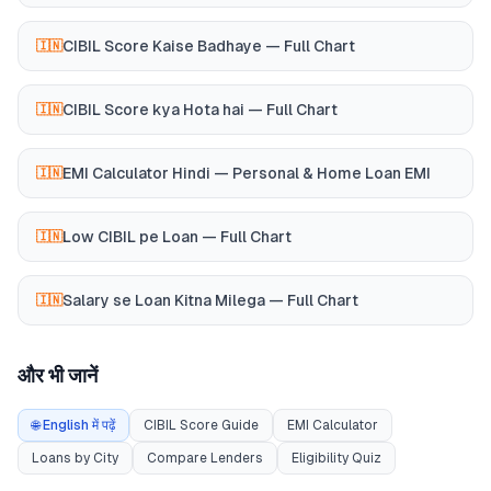
CIBIL Score Kaise Badhaye — Full Chart
🇮🇳
CIBIL Score kya Hota hai — Full Chart
🇮🇳
EMI Calculator Hindi — Personal & Home Loan EMI
🇮🇳
Low CIBIL pe Loan — Full Chart
🇮🇳
Salary se Loan Kitna Milega — Full Chart
🇮🇳
और भी जानें
🌐 English में पढ़ें
CIBIL Score Guide
EMI Calculator
Loans by City
Compare Lenders
Eligibility Quiz