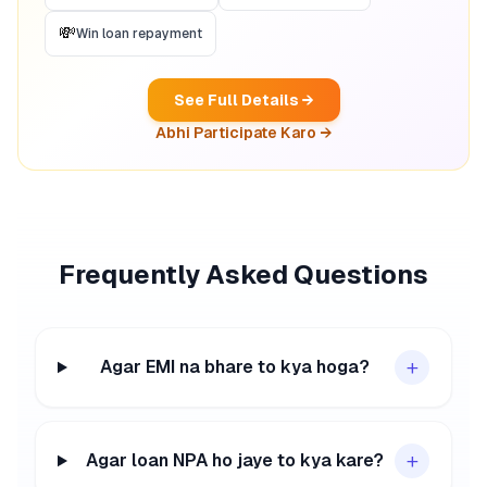
💸
Win loan repayment
See Full Details →
Abhi Participate Karo →
Frequently Asked Questions
+
Agar EMI na bhare to kya hoga?
+
Agar loan NPA ho jaye to kya kare?