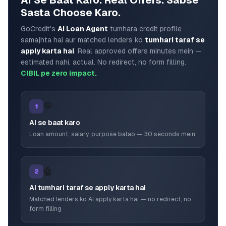
AI Se Baat Karo. Real Offers. Sabse
Sasta Choose Karo.
GoCredit's
AI Loan Agent
tumhara credit profile
samajhta hai aur matched lenders ko
tumhari taraf se
apply karta hai
. Real approved offers minutes mein —
estimated nahi, actual. No redirect, no form filling.
CIBIL pe zero impact.
💬
1
AI se baat karo
Loan amount, salary, purpose batao — 30 seconds mein
🤖
2
AI tumhari taraf se apply karta hai
Matched lenders ko AI apply karta hai — no redirect, no
form filling