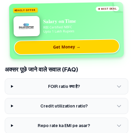
★ BEST DEAL
DAILY OFFER
Salary on Time
RBI Certified NBFC
Upto 1 Lakh Rupees
Get Money →
अक्सर पूछे जाने वाले सवाल (FAQ)
FOIR ratio क्या है?
Credit utilization ratio?
Repo rate ka EMI pe asar?