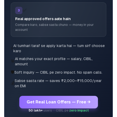
✅
3
Real approved offers aate hain
Compare karo, sabse sasta chuno — money in your
account
AI tumhari taraf se apply karta hai — tum sirf choose
⚡
karo
AI matches your exact profile — salary, CIBIL,
🎯
amount
🛡️
Soft inquiry — CIBIL pe zero impact. No spam calls.
Sabse sasta rate — saves ₹2,000–₹15,000/year
💰
on EMI
Get Real Loan Offers — Free →
50 lakh+
users · CIBIL pe
zero impact