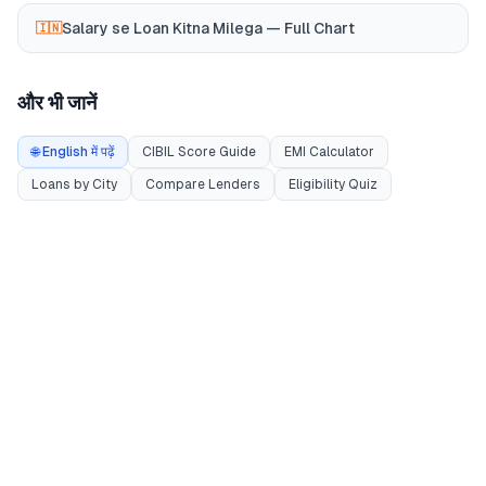
Salary se Loan Kitna Milega — Full Chart
🇮🇳
और भी जानें
🌐 English में पढ़ें
CIBIL Score Guide
EMI Calculator
Loans by City
Compare Lenders
Eligibility Quiz