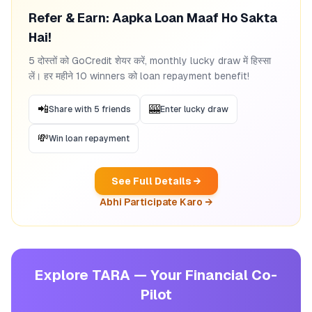
Refer & Earn: Aapka Loan Maaf Ho Sakta
Hai!
5 दोस्तों को GoCredit शेयर करें, monthly lucky draw में हिस्सा
लें। हर महीने 10 winners को loan repayment benefit!
📲
🎰
Share with 5 friends
Enter lucky draw
💸
Win loan repayment
See Full Details →
Abhi Participate Karo →
Explore TARA — Your Financial Co-
Pilot