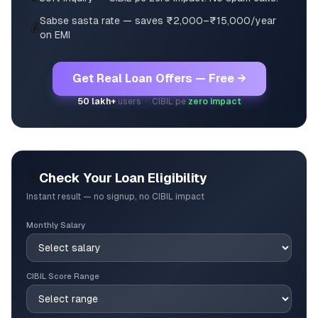
Sabse sasta rate — saves ₹2,000–₹15,000/year
💰
on EMI
Get Real Loan Offers — Free →
50 lakh+
users · CIBIL pe
zero impact
🎯
Check Your Loan Eligibility
Instant result — no signup, no CIBIL impact
Monthly Salary
CIBIL Score Range