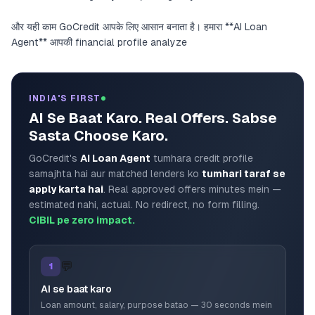
और यही काम GoCredit आपके लिए आसान बनाता है। हमारा **AI Loan
Agent** आपकी financial profile analyze
INDIA'S FIRST
AI Se Baat Karo. Real Offers. Sabse
Sasta Choose Karo.
GoCredit's
AI Loan Agent
tumhara credit profile
samajhta hai aur matched lenders ko
tumhari taraf se
apply karta hai
. Real approved offers minutes mein —
estimated nahi, actual. No redirect, no form filling.
CIBIL pe zero impact.
💬
1
AI se baat karo
Loan amount, salary, purpose batao — 30 seconds mein