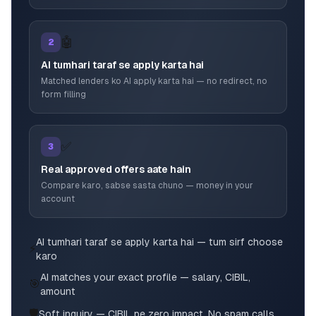
🤖
2
AI tumhari taraf se apply karta hai
Matched lenders ko AI apply karta hai — no redirect, no
form filling
✅
3
Real approved offers aate hain
Compare karo, sabse sasta chuno — money in your
account
AI tumhari taraf se apply karta hai — tum sirf choose
⚡
karo
AI matches your exact profile — salary, CIBIL,
🎯
amount
🛡️
Soft inquiry — CIBIL pe zero impact. No spam calls.