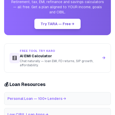
Retirement, tax, EMI, refinance and savings calculators
— all free. Get a plan aligned to YOUR income, goals
and CIBIL.
Try TARA — Free →
FREE TOOL TRY KARO
AI EMI Calculator
🧮
→
Chat naturally — loan EMI, FD returns, SIP growth,
affordability.
💰 Loan Resources
Personal Loan — 100+ Lenders
→
Low CIBIL Loan Apps
→