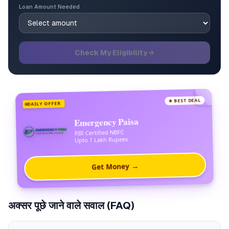
Loan Amount Needed
Check My Eligibility →
★ BEST DEAL
DAILY OFFER
Emergency Paisa
RBI Certified NBFC
Upto 1 Lakh Rupees
Get Money →
अक्सर पूछे जाने वाले सवाल (FAQ)