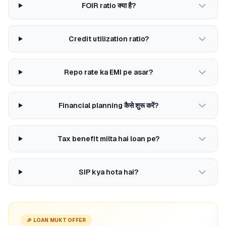
FOIR ratio क्या है?
Credit utilization ratio?
Repo rate ka EMI pe asar?
Financial planning कैसे शुरू करें?
Tax benefit milta hai loan pe?
SIP kya hota hai?
🎉 LOAN MUKT OFFER