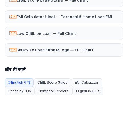
CIBIL Score kya Hota hai — Full Chart
🇮🇳
EMI Calculator Hindi — Personal & Home Loan EMI
🇮🇳
Low CIBIL pe Loan — Full Chart
🇮🇳
Salary se Loan Kitna Milega — Full Chart
🇮🇳
और भी जानें
🌐 English में पढ़ें
CIBIL Score Guide
EMI Calculator
Loans by City
Compare Lenders
Eligibility Quiz