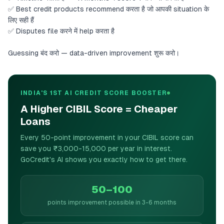
✅ Best credit products recommend करता है जो आपकी situation के
लिए सही हैं
✅ Disputes file करने में help करता है
Guessing बंद करो — data-driven improvement शुरू करो।
INDIA'S 1ST AI CREDIT SCORE BOOSTER
A Higher CIBIL Score = Cheaper
Loans
Every 50-point improvement in your CIBIL score can
save you ₹3,000-15,000 per year in interest.
GoCredit's AI shows you exactly how to get there.
50–100
points improvement possible in 3-6 months