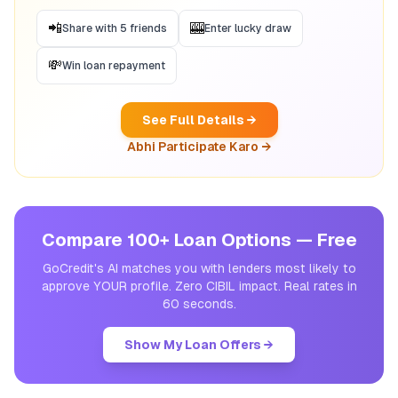
📲
🎰
Share with 5 friends
Enter lucky draw
💸
Win loan repayment
See Full Details →
Abhi Participate Karo →
Compare 100+ Loan Options — Free
GoCredit's AI matches you with lenders most likely to
approve YOUR profile. Zero CIBIL impact. Real rates in
60 seconds.
Show My Loan Offers →