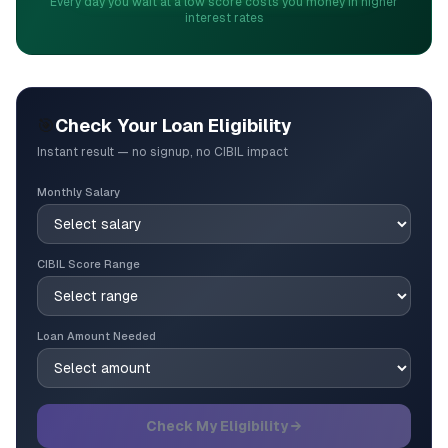
Every day you wait at a low score costs you money in higher
interest rates
🎯
Check Your Loan Eligibility
Instant result — no signup, no CIBIL impact
Monthly Salary
CIBIL Score Range
Loan Amount Needed
Check My Eligibility →