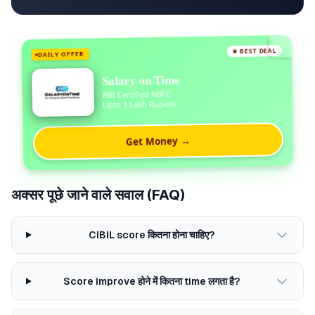
★ BEST DEAL
DAILY OFFER
Salary on Time
RBI Certified NBFC
Upto 1 Lakh Rupees
Get Money →
अक्सर पूछे जाने वाले सवाल (FAQ)
CIBIL score कितना होना चाहिए?
Score improve होने में कितना time लगता है?