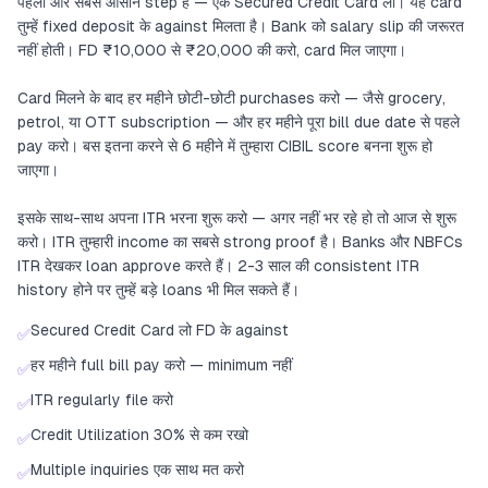
पहला और सबसे आसान step है — एक Secured Credit Card लो। यह card
तुम्हें fixed deposit के against मिलता है। Bank को salary slip की जरूरत
नहीं होती। FD ₹10,000 से ₹20,000 की करो, card मिल जाएगा।
Card मिलने के बाद हर महीने छोटी-छोटी purchases करो — जैसे grocery,
petrol, या OTT subscription — और हर महीने पूरा bill due date से पहले
pay करो। बस इतना करने से 6 महीने में तुम्हारा CIBIL score बनना शुरू हो
जाएगा।
इसके साथ-साथ अपना ITR भरना शुरू करो — अगर नहीं भर रहे हो तो आज से शुरू
करो। ITR तुम्हारी income का सबसे strong proof है। Banks और NBFCs
ITR देखकर loan approve करते हैं। 2-3 साल की consistent ITR
history होने पर तुम्हें बड़े loans भी मिल सकते हैं।
Secured Credit Card लो FD के against
✅
हर महीने full bill pay करो — minimum नहीं
✅
ITR regularly file करो
✅
Credit Utilization 30% से कम रखो
✅
Multiple inquiries एक साथ मत करो
✅