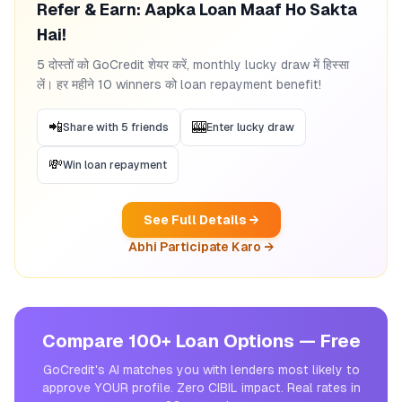
Refer & Earn: Aapka Loan Maaf Ho Sakta
Hai!
5 दोस्तों को GoCredit शेयर करें, monthly lucky draw में हिस्सा
लें। हर महीने 10 winners को loan repayment benefit!
📲
🎰
Share with 5 friends
Enter lucky draw
💸
Win loan repayment
See Full Details →
Abhi Participate Karo →
Compare 100+ Loan Options — Free
GoCredit's AI matches you with lenders most likely to
approve YOUR profile. Zero CIBIL impact. Real rates in