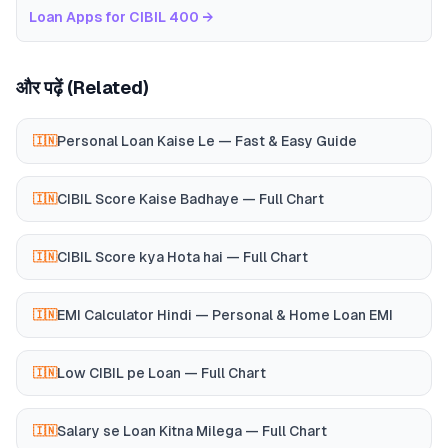
Loan Apps for CIBIL 400
→
और पढ़ें (Related)
Personal Loan Kaise Le — Fast & Easy Guide
🇮🇳
CIBIL Score Kaise Badhaye — Full Chart
🇮🇳
CIBIL Score kya Hota hai — Full Chart
🇮🇳
EMI Calculator Hindi — Personal & Home Loan EMI
🇮🇳
Low CIBIL pe Loan — Full Chart
🇮🇳
Salary se Loan Kitna Milega — Full Chart
🇮🇳