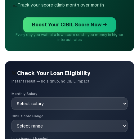
📈
Track your score climb month over month
Boost Your CIBIL Score Now →
Every day you wait at a low score costs you money in higher
interest rates
🎯
Check Your Loan Eligibility
Instant result — no signup, no CIBIL impact
Monthly Salary
CIBIL Score Range
Loan Amount Needed