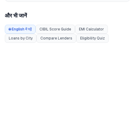
और भी जानें
🌐 English में पढ़ें
CIBIL Score Guide
EMI Calculator
Loans by City
Compare Lenders
Eligibility Quiz