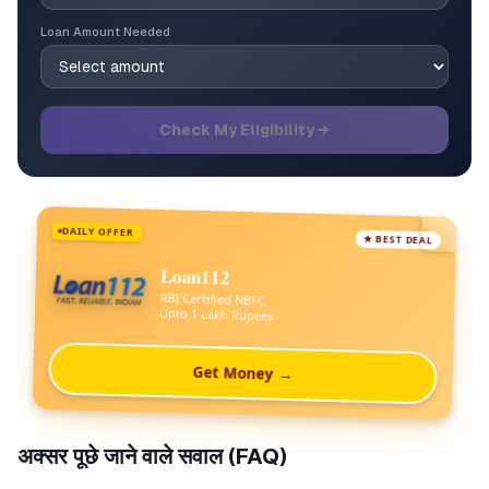
Loan Amount Needed
Check My Eligibility →
DAILY OFFER
★ BEST DEAL
Loan112
RBI Certified NBFC
Upto 1 Lakh Rupees
Get Money →
अक्सर पूछे जाने वाले सवाल (FAQ)