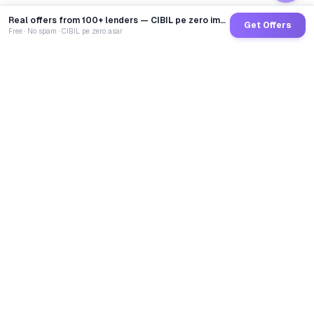
Real offers from 100+ lenders — CIBIL pe zero impact
Get Offers
Free · No spam · CIBIL pe zero asar
GoCredit AI
India's 1st AI Loan Agent. Trusted by 40 Lakh+ users,
connected to 100+ premium banks & NBFCs.