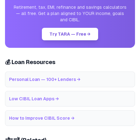
Retirement, tax, EMI, refinance and savings calculators
— all free. Get a plan aligned to YOUR income, goals
and CIBIL.
Try TARA — Free →
💰 Loan Resources
Personal Loan — 100+ Lenders
→
Low CIBIL Loan Apps
→
How to Improve CIBIL Score
→