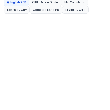
🌐 English में पढ़ें
CIBIL Score Guide
EMI Calculator
Loans by City
Compare Lenders
Eligibility Quiz