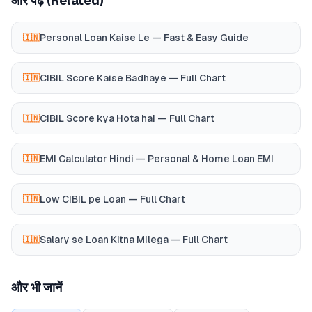
और पढ़ें (Related)
Personal Loan Kaise Le — Fast & Easy Guide
🇮🇳
CIBIL Score Kaise Badhaye — Full Chart
🇮🇳
CIBIL Score kya Hota hai — Full Chart
🇮🇳
EMI Calculator Hindi — Personal & Home Loan EMI
🇮🇳
Low CIBIL pe Loan — Full Chart
🇮🇳
Salary se Loan Kitna Milega — Full Chart
🇮🇳
और भी जानें