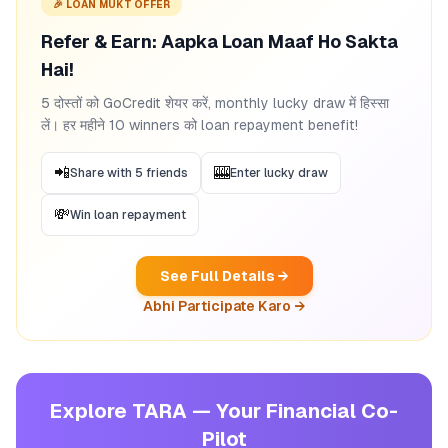
🎉 LOAN MUKT OFFER
Refer & Earn: Aapka Loan Maaf Ho Sakta
Hai!
5 दोस्तों को GoCredit शेयर करें, monthly lucky draw में हिस्सा
लें। हर महीने 10 winners को loan repayment benefit!
📲
🎰
Share with 5 friends
Enter lucky draw
💸
Win loan repayment
See Full Details →
Abhi Participate Karo →
Explore TARA — Your Financial Co-
Pilot