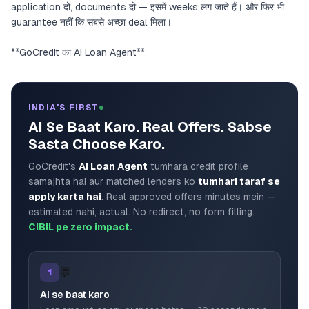
application दो, documents दो — इसमें weeks लग जाते हैं। और फिर भी
guarantee नहीं कि सबसे अच्छा deal मिला।
**GoCredit का AI Loan Agent**
INDIA'S FIRST
AI Se Baat Karo. Real Offers. Sabse
Sasta Choose Karo.
GoCredit's
AI Loan Agent
tumhara credit profile
samajhta hai aur matched lenders ko
tumhari taraf se
apply karta hai
. Real approved offers minutes mein —
estimated nahi, actual. No redirect, no form filling.
CIBIL pe zero impact.
💬
1
AI se baat karo