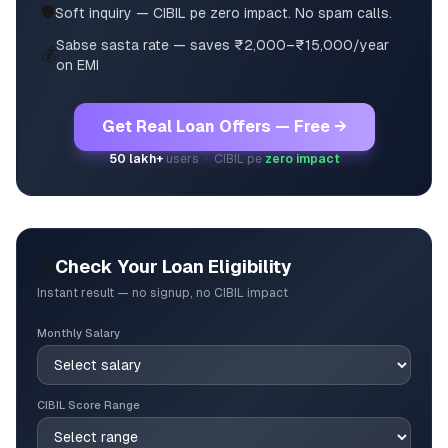
🛡️
Soft inquiry — CIBIL pe zero impact. No spam calls.
Sabse sasta rate — saves ₹2,000–₹15,000/year
💰
on EMI
Get Real Loan Offers — Free →
50 lakh+
users · CIBIL pe
zero impact
🎯
Check Your Loan Eligibility
Instant result — no signup, no CIBIL impact
Monthly Salary
CIBIL Score Range