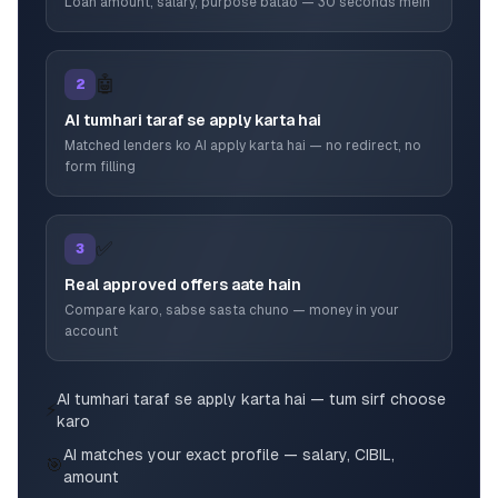
Loan amount, salary, purpose batao — 30 seconds mein
🤖
2
AI tumhari taraf se apply karta hai
Matched lenders ko AI apply karta hai — no redirect, no
form filling
✅
3
Real approved offers aate hain
Compare karo, sabse sasta chuno — money in your
account
AI tumhari taraf se apply karta hai — tum sirf choose
⚡
karo
AI matches your exact profile — salary, CIBIL,
🎯
amount