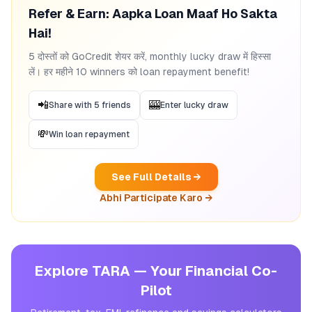
Refer & Earn: Aapka Loan Maaf Ho Sakta
Hai!
5 दोस्तों को GoCredit शेयर करें, monthly lucky draw में हिस्सा
लें। हर महीने 10 winners को loan repayment benefit!
📲
🎰
Share with 5 friends
Enter lucky draw
💸
Win loan repayment
See Full Details →
Abhi Participate Karo →
Explore TARA — Your Financial Co-
Pilot