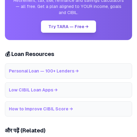
Retirement, tax, EMI, refinance and savings calculators
— all free. Get a plan aligned to YOUR income, goals
and CIBIL.
Try TARA — Free →
💰 Loan Resources
Personal Loan — 100+ Lenders
→
Low CIBIL Loan Apps
→
How to Improve CIBIL Score
→
और पढ़ें (Related)