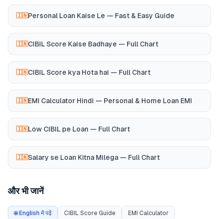
Personal Loan Kaise Le — Fast & Easy Guide
🇮🇳
CIBIL Score Kaise Badhaye — Full Chart
🇮🇳
CIBIL Score kya Hota hai — Full Chart
🇮🇳
EMI Calculator Hindi — Personal & Home Loan EMI
🇮🇳
Low CIBIL pe Loan — Full Chart
🇮🇳
Salary se Loan Kitna Milega — Full Chart
🇮🇳
और भी जानें
🌐 English में पढ़ें
CIBIL Score Guide
EMI Calculator