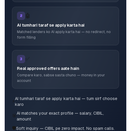
🤖
2
AI tumhari taraf se apply karta hai
Matched lenders ko AI apply karta hai — no redirect, no
form filling
✅
3
Real approved offers aate hain
Compare karo, sabse sasta chuno — money in your
account
AI tumhari taraf se apply karta hai — tum sirf choose
⚡
karo
AI matches your exact profile — salary, CIBIL,
🎯
amount
🛡️
Soft inquiry — CIBIL pe zero impact. No spam calls.