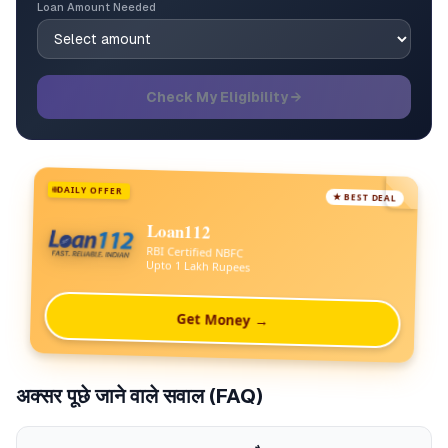
Loan Amount Needed
Check My Eligibility →
DAILY OFFER
★ BEST DEAL
Loan112
RBI Certified NBFC
Upto 1 Lakh Rupees
Get Money →
अक्सर पूछे जाने वाले सवाल (FAQ)