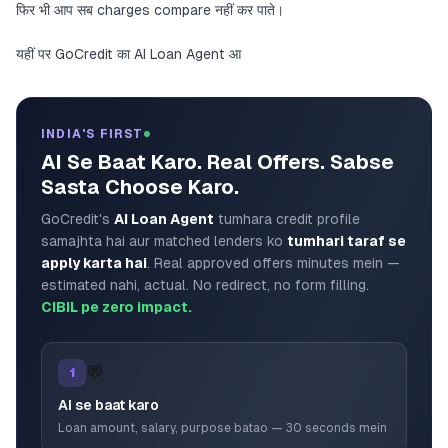
फिर भी आप सब charges compare नहीं कर पाते।
यहीं पर GoCredit का AI Loan Agent आ
INDIA'S FIRST
AI Se Baat Karo. Real Offers. Sabse
Sasta Choose Karo.
GoCredit's
AI Loan Agent
tumhara credit profile
samajhta hai aur matched lenders ko
tumhari taraf se
apply karta hai
. Real approved offers minutes mein —
estimated nahi, actual. No redirect, no form filling.
CIBIL pe zero impact.
💬
1
AI se baat karo
Loan amount, salary, purpose batao — 30 seconds mein