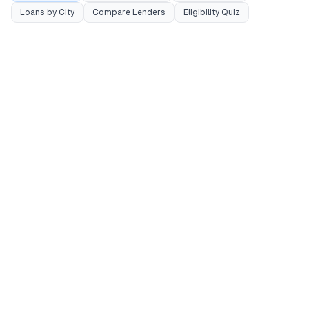
Loans by City
Compare Lenders
Eligibility Quiz