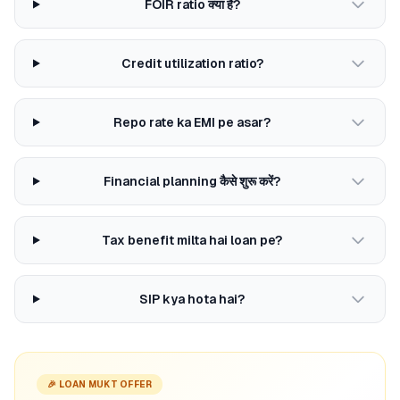
FOIR ratio क्या है?
Credit utilization ratio?
Repo rate ka EMI pe asar?
Financial planning कैसे शुरू करें?
Tax benefit milta hai loan pe?
SIP kya hota hai?
🎉 LOAN MUKT OFFER