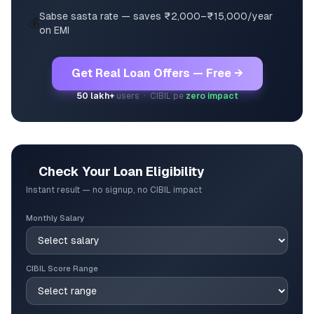
Sabse sasta rate — saves ₹2,000–₹15,000/year
💰
on EMI
Get Real Loan Offers — Free →
50 lakh+
users · CIBIL pe
zero impact
🎯
Check Your Loan Eligibility
Instant result — no signup, no CIBIL impact
Monthly Salary
CIBIL Score Range