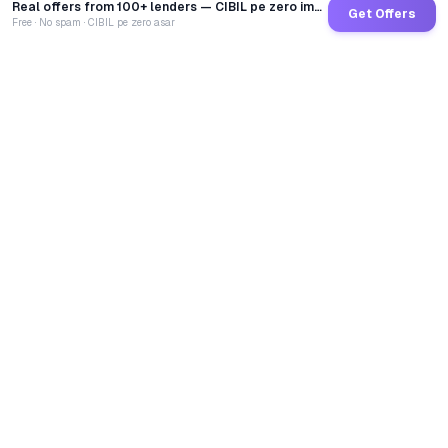
Real offers from 100+ lenders — CIBIL pe zero impact
Get Offers
Free · No spam · CIBIL pe zero asar
GoCredit AI
India's 1st AI Loan Agent. Trusted by 40 Lakh+ users,
connected to 100+ premium banks & NBFCs.
TOTAL LOANS DISBURSED