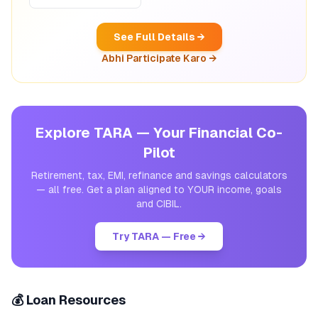
See Full Details →
Abhi Participate Karo →
Explore TARA — Your Financial Co-
Pilot
Retirement, tax, EMI, refinance and savings calculators
— all free. Get a plan aligned to YOUR income, goals
and CIBIL.
Try TARA — Free →
💰 Loan Resources