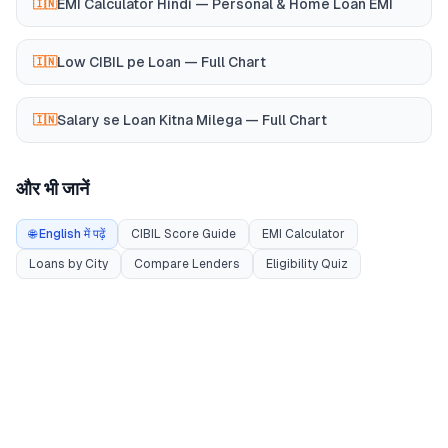
EMI Calculator Hindi — Personal & Home Loan EMI
🇮🇳
Low CIBIL pe Loan — Full Chart
🇮🇳
Salary se Loan Kitna Milega — Full Chart
🇮🇳
और भी जानें
🌐 English में पढ़ें
CIBIL Score Guide
EMI Calculator
Loans by City
Compare Lenders
Eligibility Quiz