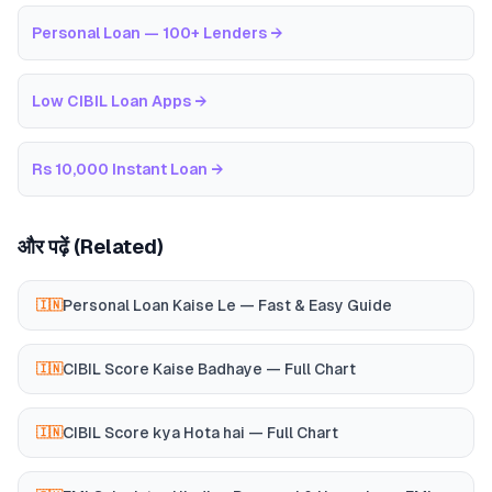
Personal Loan — 100+ Lenders
→
Low CIBIL Loan Apps
→
Rs 10,000 Instant Loan
→
और पढ़ें (Related)
Personal Loan Kaise Le — Fast & Easy Guide
🇮🇳
CIBIL Score Kaise Badhaye — Full Chart
🇮🇳
CIBIL Score kya Hota hai — Full Chart
🇮🇳