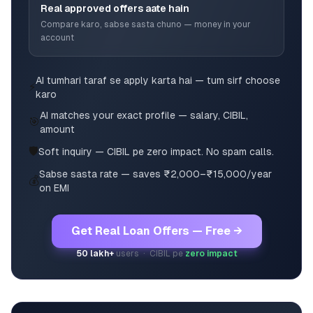
Real approved offers aate hain
Compare karo, sabse sasta chuno — money in your
account
AI tumhari taraf se apply karta hai — tum sirf choose
⚡
karo
AI matches your exact profile — salary, CIBIL,
🎯
amount
🛡️
Soft inquiry — CIBIL pe zero impact. No spam calls.
Sabse sasta rate — saves ₹2,000–₹15,000/year
💰
on EMI
Get Real Loan Offers — Free →
50 lakh+
users · CIBIL pe
zero impact