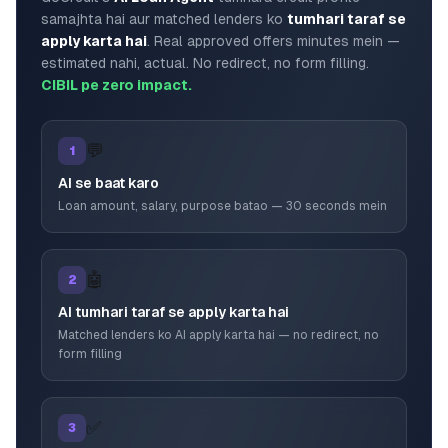
samajhta hai aur matched lenders ko
tumhari taraf se
apply karta hai
. Real approved offers minutes mein —
estimated nahi, actual. No redirect, no form filling.
CIBIL pe zero impact.
💬
1
AI se baat karo
Loan amount, salary, purpose batao — 30 seconds mein
🤖
2
AI tumhari taraf se apply karta hai
Matched lenders ko AI apply karta hai — no redirect, no
form filling
✅
3