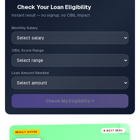
🎯
Check Your Loan Eligibility
Instant result — no signup, no CIBIL impact
Monthly Salary
CIBIL Score Range
Loan Amount Needed
Check My Eligibility →
★ BEST DEAL
DAILY OFFER