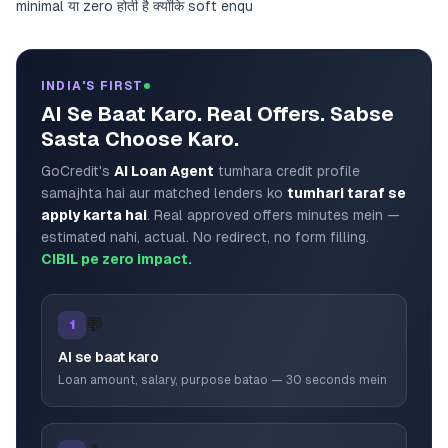
minimal या zero होती है क्योंकि soft enqu
INDIA'S FIRST
AI Se Baat Karo. Real Offers. Sabse
Sasta Choose Karo.
GoCredit's
AI Loan Agent
tumhara credit profile
samajhta hai aur matched lenders ko
tumhari taraf se
apply karta hai
. Real approved offers minutes mein —
estimated nahi, actual. No redirect, no form filling.
CIBIL pe zero impact.
💬
1
AI se baat karo
Loan amount, salary, purpose batao — 30 seconds mein