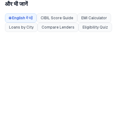
और भी जानें
🌐 English में पढ़ें
CIBIL Score Guide
EMI Calculator
Loans by City
Compare Lenders
Eligibility Quiz