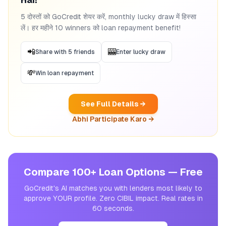
5 दोस्तों को GoCredit शेयर करें, monthly lucky draw में हिस्सा
लें। हर महीने 10 winners को loan repayment benefit!
📲
🎰
Share with 5 friends
Enter lucky draw
💸
Win loan repayment
See Full Details →
Abhi Participate Karo →
Compare 100+ Loan Options — Free
GoCredit's AI matches you with lenders most likely to
approve YOUR profile. Zero CIBIL impact. Real rates in
60 seconds.