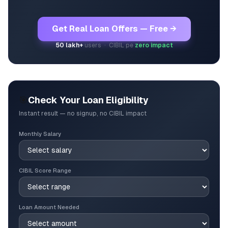
Get Real Loan Offers — Free →
50 lakh+
users · CIBIL pe
zero impact
🎯
Check Your Loan Eligibility
Instant result — no signup, no CIBIL impact
Monthly Salary
CIBIL Score Range
Loan Amount Needed