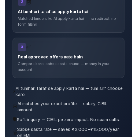
🤖
2
AI tumhari taraf se apply karta hai
Matched lenders ko AI apply karta hai — no redirect, no
form filling
✅
3
Real approved offers aate hain
Compare karo, sabse sasta chuno — money in your
account
AI tumhari taraf se apply karta hai — tum sirf choose
⚡
karo
AI matches your exact profile — salary, CIBIL,
🎯
amount
🛡️
Soft inquiry — CIBIL pe zero impact. No spam calls.
Sabse sasta rate — saves ₹2,000–₹15,000/year
💰
on EMI