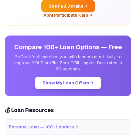
See Full Details →
Abhi Participate Karo →
Compare 100+ Loan Options — Free
GoCredit's AI matches you with lenders most likely to
approve YOUR profile. Zero CIBIL impact. Real rates in
60 seconds.
Show My Loan Offers →
💰 Loan Resources
Personal Loan — 100+ Lenders
→