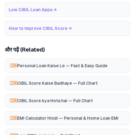
Low CIBIL Loan Apps
→
How to Improve CIBIL Score
→
और पढ़ें (Related)
Personal Loan Kaise Le — Fast & Easy Guide
🇮🇳
CIBIL Score Kaise Badhaye — Full Chart
🇮🇳
CIBIL Score kya Hota hai — Full Chart
🇮🇳
EMI Calculator Hindi — Personal & Home Loan EMI
🇮🇳