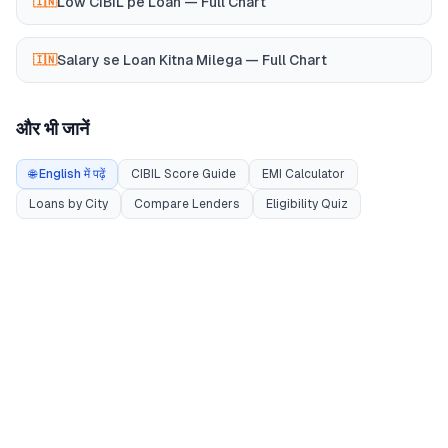
Low CIBIL pe Loan — Full Chart
🇮🇳
Salary se Loan Kitna Milega — Full Chart
🇮🇳
और भी जानें
🌐 English में पढ़ें
CIBIL Score Guide
EMI Calculator
Loans by City
Compare Lenders
Eligibility Quiz