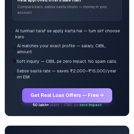
Real approved offers aate hain
Compare karo, sabse sasta chuno — money in your
account
AI tumhari taraf se apply karta hai — tum sirf choose
⚡
karo
AI matches your exact profile — salary, CIBIL,
🎯
amount
🛡️
Soft inquiry — CIBIL pe zero impact. No spam calls.
Sabse sasta rate — saves ₹2,000–₹15,000/year
💰
on EMI
Get Real Loan Offers — Free →
50 lakh+
users · CIBIL pe
zero impact