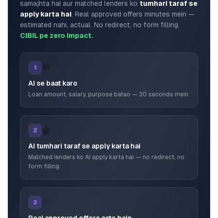
samajhta hai aur matched lenders ko
tumhari taraf se
apply karta hai
. Real approved offers minutes mein —
estimated nahi, actual. No redirect, no form filling.
CIBIL pe zero impact.
💬
1
AI se baat karo
Loan amount, salary, purpose batao — 30 seconds mein
🤖
2
AI tumhari taraf se apply karta hai
Matched lenders ko AI apply karta hai — no redirect, no
form filling
✅
3