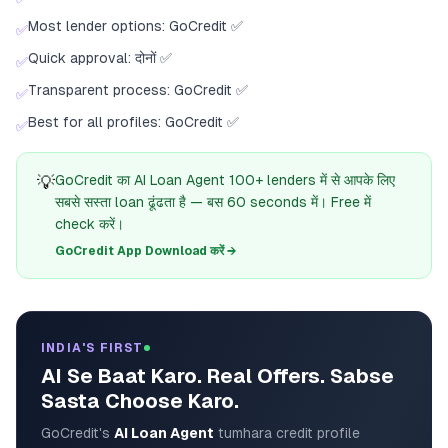
Most lender options: GoCredit ✅
✅
Quick approval: दोनों ✅
✅
Transparent process: GoCredit ✅
✅
Best for all profiles: GoCredit ✅
✅
💡
GoCredit का AI Loan Agent 100+ lenders में से आपके लिए
सबसे सस्ता loan ढूंढता है — बस 60 seconds में। Free में
check करें।
GoCredit App Download करें →
INDIA'S FIRST
AI Se Baat Karo. Real Offers. Sabse
Sasta Choose Karo.
GoCredit's
AI Loan Agent
tumhara credit profile