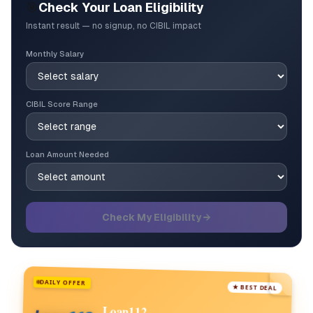
🎯
Check Your Loan Eligibility
Instant result — no signup, no CIBIL impact
Monthly Salary
CIBIL Score Range
Loan Amount Needed
Check My Eligibility →
DAILY OFFER
★ BEST DEAL
Loan112