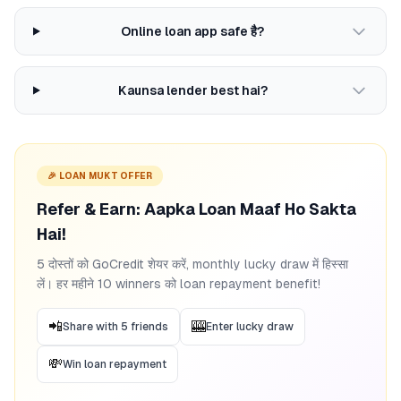
Online loan app safe है?
Kaunsa lender best hai?
🎉 LOAN MUKT OFFER
Refer & Earn: Aapka Loan Maaf Ho Sakta
Hai!
5 दोस्तों को GoCredit शेयर करें, monthly lucky draw में हिस्सा
लें। हर महीने 10 winners को loan repayment benefit!
📲
🎰
Share with 5 friends
Enter lucky draw
💸
Win loan repayment