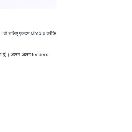
ेगा?" तो चलिए एकदम simple तरीके
काना है)। अलग-अलग lenders