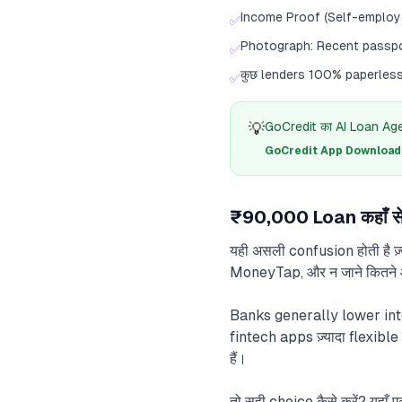
Income Proof (Self-employe
✅
Photograph: Recent passpo
✅
कुछ lenders 100% paperless p
✅
💡
GoCredit का AI Loan Agent
GoCredit App Download क
₹90,000 Loan कहाँ स
यही असली confusion होती है ज़
MoneyTap, और न जाने कितने औ
Banks generally lower intere
fintech apps ज़्यादा flexible
हैं।
तो सही choice कैसे करें? यहा