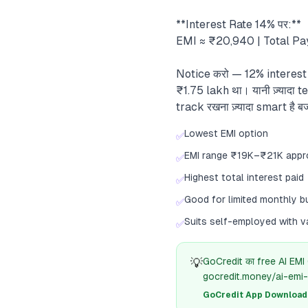
**Interest Rate 14% पर:**
EMI ≈ ₹20,940 | Total Pa
Notice करो — 12% interest ra
₹1.75 lakh था। यानी ज़्यादा 
track रखना ज़्यादा smart है ब
Lowest EMI option
✅
EMI range ₹19K–₹21K appr
✅
Highest total interest paid
✅
Good for limited monthly b
✅
Suits self-employed with v
✅
💡
GoCredit का free AI EMI
gocredit.money/ai-emi-
GoCredit App Download क