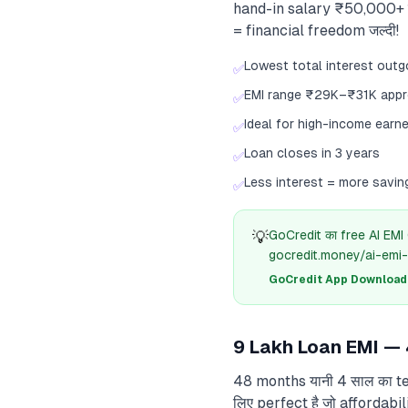
hand-in salary ₹50,000+ हो।
= financial freedom जल्दी!
Lowest total interest outg
✅
EMI range ₹29K–₹31K appr
✅
Ideal for high-income earn
✅
Loan closes in 3 years
✅
Less interest = more savin
✅
💡
GoCredit का free AI EMI
gocredit.money/ai-emi-
GoCredit App Download क
9 Lakh Loan EMI — 4
48 months यानी 4 साल का ten
लिए perfect है जो affordabil