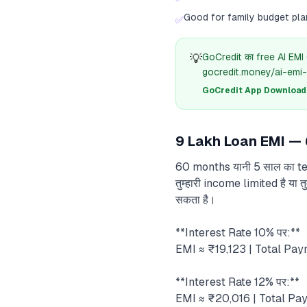
Good for family budget pla
✅
💡
GoCredit का free AI EMI
gocredit.money/ai-emi-
GoCredit App Download क
9 Lakh Loan EMI — 6
60 months यानी 5 साल का tenur
तुम्हारी income limited है य
सकता है।
**Interest Rate 10% पर:**
EMI ≈ ₹19,123 | Total Pay
**Interest Rate 12% पर:**
EMI ≈ ₹20,016 | Total Pay