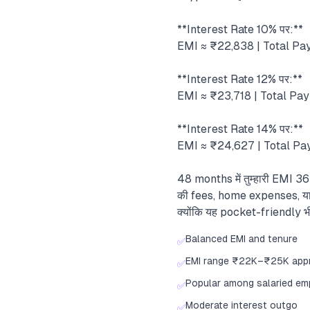
**Interest Rate 10% पर:**
EMI ≈ ₹22,838 | Total Pay
**Interest Rate 12% पर:**
EMI ≈ ₹23,718 | Total Pay
**Interest Rate 14% पर:**
EMI ≈ ₹24,627 | Total Pay
48 months में तुम्हारी EMI 3
की fees, home expenses, या
क्योंकि यह pocket-friendly भी 
Balanced EMI and tenure
✅
EMI range ₹22K–₹25K app
✅
Popular among salaried e
✅
Moderate interest outgo
✅