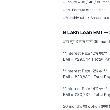
Tenure = 36 / 48 / 60 mon
✅
EMI Formula standard hai
✅
Monthly rate = Annual rate
✅
9 Lakh Loan EMI — 3
अगर तुम 3 साल यानी 36 months 
**Interest Rate 10% पर:**
EMI ≈ ₹29,044 | Total Pay
**Interest Rate 12% पर:**
EMI ≈ ₹29,880 | Total Pay
**Interest Rate 14% पर:**
EMI ≈ ₹30,737 | Total Pay
36 months का option उनके ल