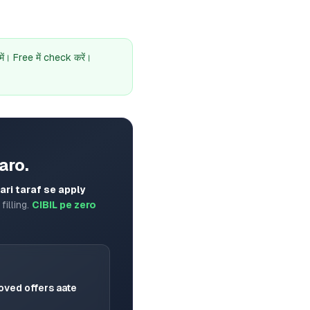
। Free में check करें।
aro.
ri taraf se apply
filling.
CIBIL pe zero
oved offers aate