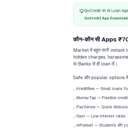
💡
GoCredit का AI Loan Agent
GoCredit App Download क
कौन-कौन सी Apps ₹7000
Market में बहुत सारी instant 
hidden charges, harassment
या Banks से ही loan लें।
Safe और popular options में श
KreditBee — Small loans for
✅
MoneyTap — Flexible credit
✅
PaySense — Quick disburs
✅
Navi — Low interest rates
✅
mPokket — Students और you
✅