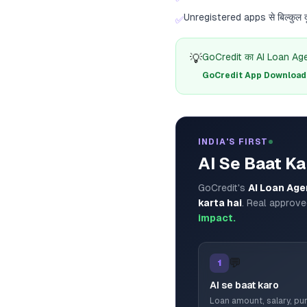
Unregistered apps से बिल्कुल द
✅
💡
GoCredit का AI Loan Agent
GoCredit App Download क
INDIA'S FIRST
AI Se Baat Ka
GoCredit's
AI Loan Age
karta hai
. Real approve
impact.
💬
1
AI se baat karo
Loan amount, salary, p