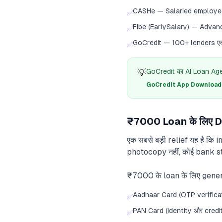
CASHe — Salaried employees
✅
Fibe (EarlySalary) — Advan
✅
GoCredit — 100+ lenders एक
✅
💡
GoCredit का AI Loan Agent
GoCredit App Download क
₹7000 Loan के लिए D
एक सबसे बड़ी relief यह है कि
photocopy नहीं, कोई bank st
₹7000 के loan के लिए genera
Aadhaar Card (OTP verificati
✅
PAN Card (identity और credit
✅