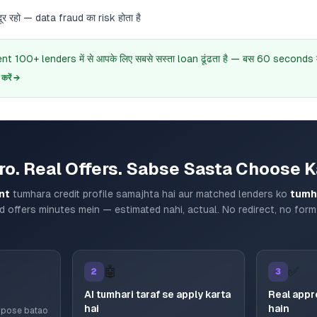
ूर रहो — data fraud का risk होता है
 100+ lenders में से आपके लिए सबसे सस्ता loan ढूंढता है — बस 60 seconds में
रें →
ro. Real Offers. Sabse Sasta Choose K
nt
tumhara credit profile samajhta hai aur matched lenders ko
tumha
d offers minutes mein — estimated nahi, actual. No redirect, no form 
🤖
✅
2
3
AI tumhari taraf se apply karta
Real appr
hai
hain
urpose batao