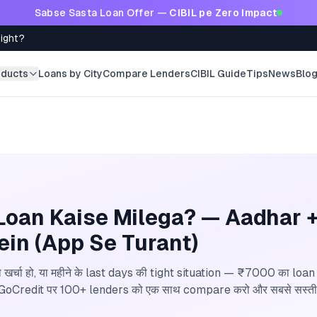
Sabse Sasta Loan Offer —
CIBIL pe Zero Impact
Right?
oducts
Loans by City
Compare Lenders
CIBIL Guide
Tips
News
Blo
Loan Kaise Milega? — Aadhar 
in (App Se Turant)
खर्चा हो, या महीने के last days की tight situation — ₹7000 का loan
 GoCredit पर 100+ lenders को एक साथ compare करो और सबसे सस्ती