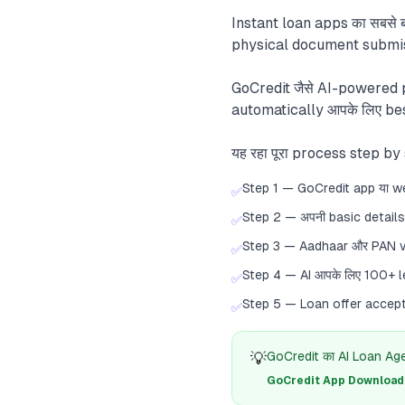
Instant loan apps का सबसे बड
physical document submiss
GoCredit जैसे AI-powered p
automatically आपके लिए be
यह रहा पूरा process step by
Step 1 — GoCredit app या w
✅
Step 2 — अपनी basic detail
✅
Step 3 — Aadhaar और PAN ve
✅
Step 4 — AI आपके लिए 100+ lend
✅
Step 5 — Loan offer accept 
✅
💡
GoCredit का AI Loan Agent
GoCredit App Download क