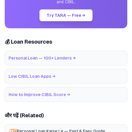
and CIBIL.
Try TARA — Free →
💰 Loan Resources
Personal Loan — 100+ Lenders
→
Low CIBIL Loan Apps
→
How to Improve CIBIL Score
→
और पढ़ें (Related)
Personal Loan Kaise Le — Fast & Easy Guide
🇮🇳