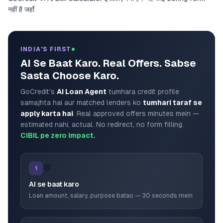
नहीं है जहाँ
INDIA'S FIRST
AI Se Baat Karo. Real Offers. Sabse
Sasta Choose Karo.
GoCredit's
AI Loan Agent
tumhara credit profile
samajhta hai aur matched lenders ko
tumhari taraf se
apply karta hai
. Real approved offers minutes mein —
estimated nahi, actual. No redirect, no form filling.
CIBIL pe zero impact.
💬
1
AI se baat karo
Loan amount, salary, purpose batao — 30 seconds mein