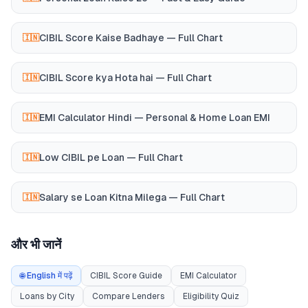
CIBIL Score Kaise Badhaye — Full Chart
🇮🇳
CIBIL Score kya Hota hai — Full Chart
🇮🇳
EMI Calculator Hindi — Personal & Home Loan EMI
🇮🇳
Low CIBIL pe Loan — Full Chart
🇮🇳
Salary se Loan Kitna Milega — Full Chart
🇮🇳
और भी जानें
🌐 English में पढ़ें
CIBIL Score Guide
EMI Calculator
Loans by City
Compare Lenders
Eligibility Quiz