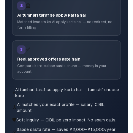
🤖
2
AI tumhari taraf se apply karta hai
Matched lenders ko AI apply karta hai — no redirect, no
form filling
✅
3
Real approved offers aate hain
Compare karo, sabse sasta chuno — money in your
account
AI tumhari taraf se apply karta hai — tum sirf choose
⚡
karo
AI matches your exact profile — salary, CIBIL,
🎯
amount
🛡️
Soft inquiry — CIBIL pe zero impact. No spam calls.
Sabse sasta rate — saves ₹2,000–₹15,000/year
💰