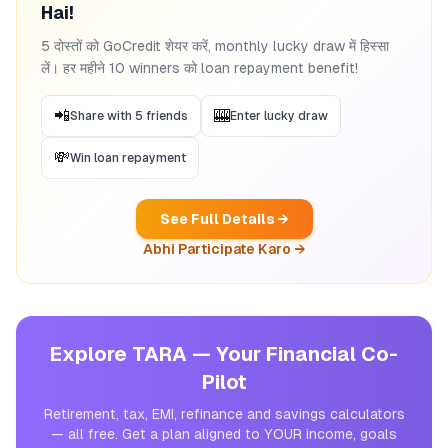
Hai!
5 दोस्तों को GoCredit शेयर करें, monthly lucky draw में हिस्सा
लें। हर महीने 10 winners को loan repayment benefit!
📲
🎰
Share with 5 friends
Enter lucky draw
💸
Win loan repayment
See Full Details →
Abhi Participate Karo →
Explore TARA — Your Financial Co-
Pilot
Retirement, tax, EMI, refinance and savings calculators
— all free. Get a plan aligned to YOUR income, goals