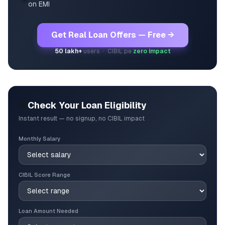
on EMI
Get Real Loan Offers — Free →
50 lakh+
users · CIBIL pe
zero impact
🎯
Check Your Loan Eligibility
Instant result — no signup, no CIBIL impact
Monthly Salary
CIBIL Score Range
Loan Amount Needed