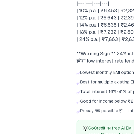
|---|---|---|---|
| 10% p.a. | ₹6,453 | ₹2,3
| 12% p.a. | ₹6,643 | ₹2,39
| 14% p.a. | ₹6,838 | ₹2,46
| 18% p.a. | ₹7,232 | ₹2,6
| 24% p.a. | ₹7,863 | ₹2,8
**Warning Sign:** 24% intere
हमेशा low interest rate len
Lowest monthly EMI option
✅
Best for multiple existing E
✅
Total interest 16%-41% of p
✅
Good for income below ₹
✅
Prepay जब possible हो — in
✅
💡
GoCredit का free AI EMI