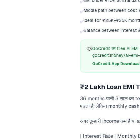
EMI under ₹10K at standard
✅
Middle path between cost &
✅
Ideal for ₹25K-₹35K mont
✅
Balance between interest 
✅
💡
GoCredit का free AI EMI
gocredit.money/ai-emi-
GoCredit App Download क
₹2 Lakh Loan EMI T
36 months यानी 3 साल का tenur
पड़ता है, लेकिन monthly cash 
अगर तुम्हारी income कम है या
| Interest Rate | Monthly 