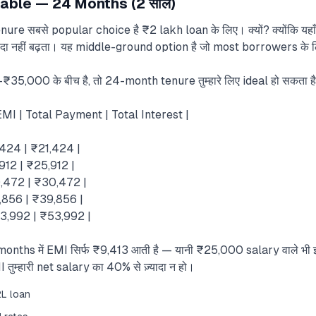
able — 24 Months (2 साल)
ure सबसे popular choice है ₹2 lakh loan के लिए। क्यों? क्योंकि यह
्यादा नहीं बढ़ता। यह middle-ground option है जो most borrowers के ल
₹35,000 के बीच है, तो 24-month tenure तुम्हारे लिए ideal हो सकता ह
EMI | Total Payment | Total Interest |
1,424 | ₹21,424 |
,912 | ₹25,912 |
0,472 | ₹30,472 |
9,856 | ₹39,856 |
53,992 | ₹53,992 |
nths में EMI सिर्फ ₹9,413 आती है — यानी ₹25,000 salary वाले भी 
तुम्हारी net salary का 40% से ज़्यादा न हो।
2L loan