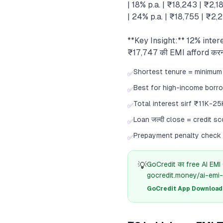
| 18% p.a. | ₹18,243 | ₹2,18
| 24% p.a. | ₹18,755 | ₹2,
**Key Insight:** 12% interes
₹17,747 की EMI afford करनी 
Shortest tenure = minimum 
✅
Best for high-income borr
✅
Total interest sirf ₹11K-2
✅
Loan जल्दी close = credit s
✅
Prepayment penalty check 
✅
💡
GoCredit का free AI EMI
gocredit.money/ai-emi-
GoCredit App Download क