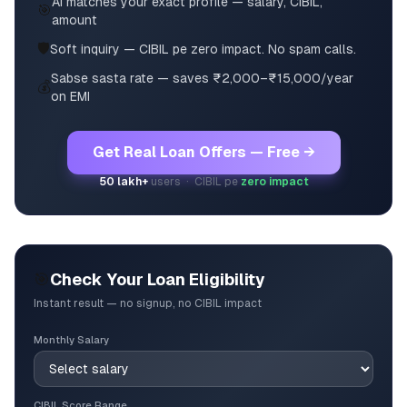
AI matches your exact profile — salary, CIBIL,
🎯
amount
🛡️
Soft inquiry — CIBIL pe zero impact. No spam calls.
Sabse sasta rate — saves ₹2,000–₹15,000/year
💰
on EMI
Get Real Loan Offers — Free →
50 lakh+
users · CIBIL pe
zero impact
🎯
Check Your Loan Eligibility
Instant result — no signup, no CIBIL impact
Monthly Salary
CIBIL Score Range