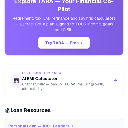
Explore TARA — Your Financial Co-
Pilot
Retirement, tax, EMI, refinance and savings calculators
— all free. Get a plan aligned to YOUR income, goals
and CIBIL.
Try TARA — Free →
FREE TOOL TRY KARO
AI EMI Calculator
🧮
→
Chat naturally — loan EMI, FD returns, SIP growth,
affordability.
💰 Loan Resources
Personal Loan — 100+ Lenders
→