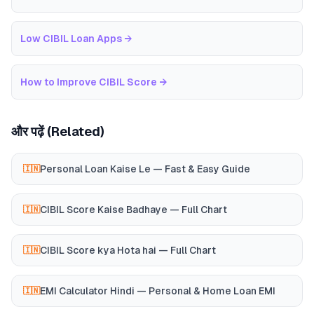
Low CIBIL Loan Apps
→
How to Improve CIBIL Score
→
और पढ़ें (Related)
Personal Loan Kaise Le — Fast & Easy Guide
🇮🇳
CIBIL Score Kaise Badhaye — Full Chart
🇮🇳
CIBIL Score kya Hota hai — Full Chart
🇮🇳
EMI Calculator Hindi — Personal & Home Loan EMI
🇮🇳