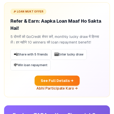
🎉 LOAN MUKT OFFER
Refer & Earn: Aapka Loan Maaf Ho Sakta
Hai!
5 दोस्तों को GoCredit शेयर करें, monthly lucky draw में हिस्सा
लें। हर महीने 10 winners को loan repayment benefit!
📲
🎰
Share with 5 friends
Enter lucky draw
💸
Win loan repayment
See Full Details →
Abhi Participate Karo →