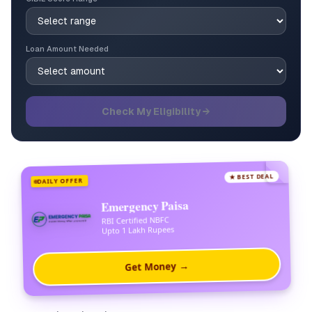
Loan Amount Needed
Check My Eligibility →
★ BEST DEAL
DAILY OFFER
Emergency Paisa
RBI Certified NBFC
Upto 1 Lakh Rupees
Get Money →