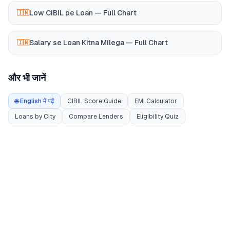
Low CIBIL pe Loan — Full Chart
🇮🇳
Salary se Loan Kitna Milega — Full Chart
🇮🇳
और भी जानें
🌐 English में पढ़ें
CIBIL Score Guide
EMI Calculator
Loans by City
Compare Lenders
Eligibility Quiz