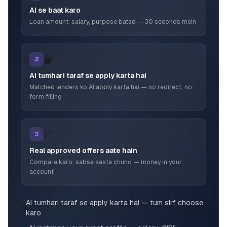
AI se baat karo
Loan amount, salary, purpose batao — 30 seconds mein
🤖
2
AI tumhari taraf se apply karta hai
Matched lenders ko AI apply karta hai — no redirect, no
form filling
✅
3
Real approved offers aate hain
Compare karo, sabse sasta chuno — money in your
account
AI tumhari taraf se apply karta hai — tum sirf choose
⚡
karo