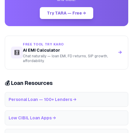
Try TARA — Free →
FREE TOOL TRY KARO
AI EMI Calculator
🧮
→
Chat naturally — loan EMI, FD returns, SIP growth,
affordability.
💰 Loan Resources
Personal Loan — 100+ Lenders
→
Low CIBIL Loan Apps
→