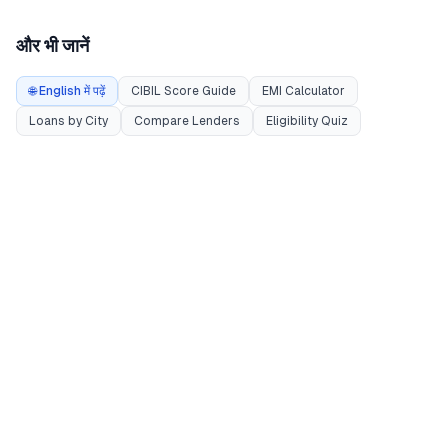
और भी जानें
🌐 English में पढ़ें
CIBIL Score Guide
EMI Calculator
Loans by City
Compare Lenders
Eligibility Quiz