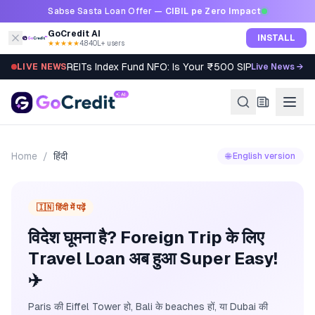
Skip to content
Sabse Sasta Loan Offer —
CIBIL pe Zero Impact
GoCredit AI
INSTALL
★★★★★
4.8
·
40L+ users
REITs Index Fund NFO: Is Your ₹500 SIP Worth It?
LIVE NEWS
Live News →
Home
/
हिंदी
🌐 English version
🇮🇳 हिंदी में पढ़ें
विदेश घूमना है? Foreign Trip के लिए
Travel Loan अब हुआ Super Easy!
✈️
Paris की Eiffel Tower हो, Bali के beaches हों, या Dubai की