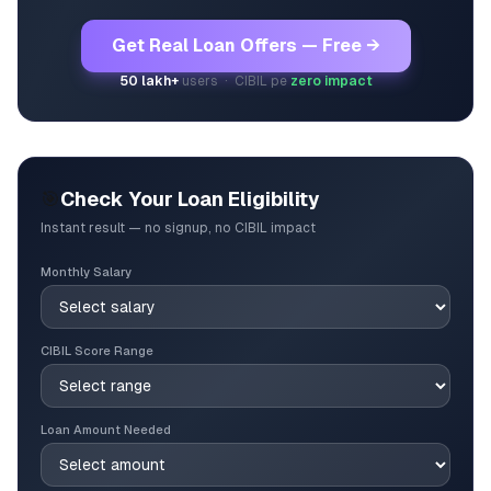
Get Real Loan Offers — Free →
50 lakh+
users · CIBIL pe
zero impact
🎯
Check Your Loan Eligibility
Instant result — no signup, no CIBIL impact
Monthly Salary
CIBIL Score Range
Loan Amount Needed