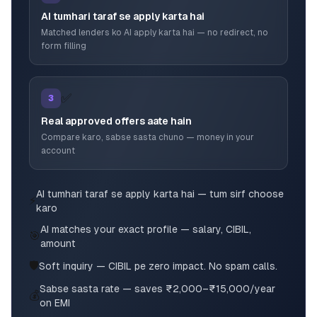
AI tumhari taraf se apply karta hai
Matched lenders ko AI apply karta hai — no redirect, no
form filling
✅
3
Real approved offers aate hain
Compare karo, sabse sasta chuno — money in your
account
AI tumhari taraf se apply karta hai — tum sirf choose
⚡
karo
AI matches your exact profile — salary, CIBIL,
🎯
amount
🛡️
Soft inquiry — CIBIL pe zero impact. No spam calls.
Sabse sasta rate — saves ₹2,000–₹15,000/year
💰
on EMI