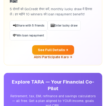
Hai!
5 दोस्तों को GoCredit शेयर करें, monthly lucky draw में हिस्सा
लें। हर महीने 10 winners को loan repayment benefit!
📲
🎰
Share with 5 friends
Enter lucky draw
💸
Win loan repayment
See Full Details →
Abhi Participate Karo →
Explore TARA — Your Financial Co-
Pilot
Retirement, tax, EMI, refinance and savings calculators
— all free. Get a plan aligned to YOUR income, goals
and CIBIL.