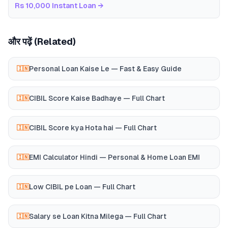
Rs 10,000 Instant Loan
→
और पढ़ें (Related)
Personal Loan Kaise Le — Fast & Easy Guide
🇮🇳
CIBIL Score Kaise Badhaye — Full Chart
🇮🇳
CIBIL Score kya Hota hai — Full Chart
🇮🇳
EMI Calculator Hindi — Personal & Home Loan EMI
🇮🇳
Low CIBIL pe Loan — Full Chart
🇮🇳
Salary se Loan Kitna Milega — Full Chart
🇮🇳