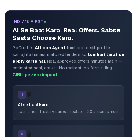
INDIA'S FIRST
AI Se Baat Karo. Real Offers. Sabse
Sasta Choose Karo.
GoCredit's
AI Loan Agent
tumhara credit profile
samajhta hai aur matched lenders ko
tumhari taraf se
apply karta hai
. Real approved offers minutes mein —
estimated nahi, actual. No redirect, no form filling.
CIBIL pe zero impact.
💬
1
AI se baat karo
Loan amount, salary, purpose batao — 30 seconds mein
🤖
2