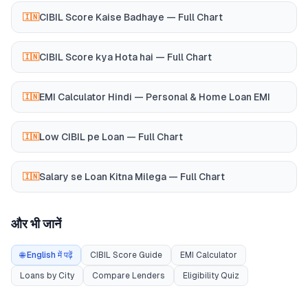
CIBIL Score Kaise Badhaye — Full Chart
🇮🇳
CIBIL Score kya Hota hai — Full Chart
🇮🇳
EMI Calculator Hindi — Personal & Home Loan EMI
🇮🇳
Low CIBIL pe Loan — Full Chart
🇮🇳
Salary se Loan Kitna Milega — Full Chart
🇮🇳
और भी जानें
🌐 English में पढ़ें
CIBIL Score Guide
EMI Calculator
Loans by City
Compare Lenders
Eligibility Quiz