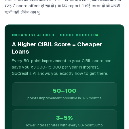
वजह से score affect हो रहा हो। या फिर report में कोई error हो जो आपकी
गलती नहीं, लेकिन आप भु
INDIA'S 1ST AI CREDIT SCORE BOOSTER
A Higher CIBIL Score = Cheaper
Loans
Every 50-point improvement in your CIBIL score can
save you ₹3,000-15,000 per year in interest.
GoCredit's AI shows you exactly how to get there.
50–100
points improvement possible in 3-6 months
3–5%
lower interest rates with every 50-point jump