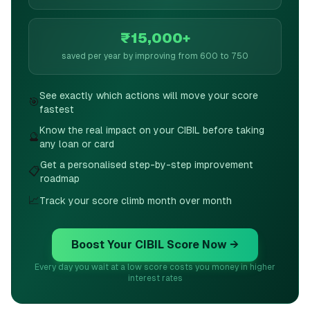
₹15,000+
saved per year by improving from 600 to 750
See exactly which actions will move your score
🎯
fastest
Know the real impact on your CIBIL before taking
🔮
any loan or card
Get a personalised step-by-step improvement
📋
roadmap
📈
Track your score climb month over month
Boost Your CIBIL Score Now →
Every day you wait at a low score costs you money in higher
interest rates