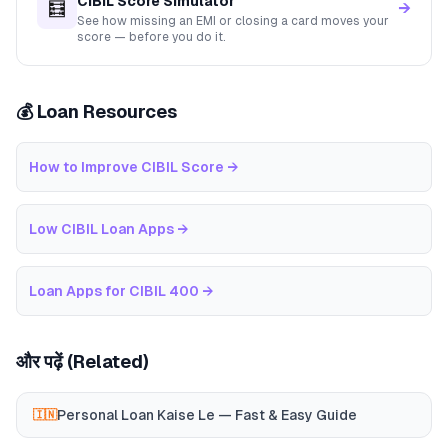
CIBIL Score Simulator
🧮
→
See how missing an EMI or closing a card moves your
score — before you do it.
💰 Loan Resources
How to Improve CIBIL Score
→
Low CIBIL Loan Apps
→
Loan Apps for CIBIL 400
→
और पढ़ें (Related)
Personal Loan Kaise Le — Fast & Easy Guide
🇮🇳