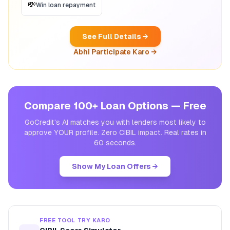
💸
Win loan repayment
See Full Details →
Abhi Participate Karo →
Compare 100+ Loan Options — Free
GoCredit's AI matches you with lenders most likely to
approve YOUR profile. Zero CIBIL impact. Real rates in
60 seconds.
Show My Loan Offers →
FREE TOOL TRY KARO