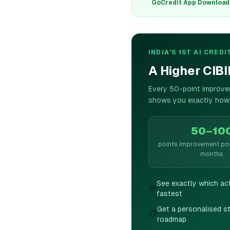
GoCredit App Download क
INDIA'S 1ST AI CRE
A Higher CIB
Every 50-point improvem
shows you exactly how 
50–10
points improvement pos
months
See exactly which ac
🎯
fastest
Get a personalised 
📋
roadmap