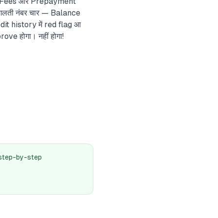
ing Fees और Prepayment
। गलती नंबर चार — Balance
it history में red flag आ
ove होगा। नहीं होगा!
र step-by-step