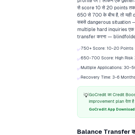
profile पर। लेकिन एक genera
से score 10 से 20 points तक
650 से 700 के बीच है, तो यही d
सबसे dangerous situation — 
multiple hard inquiries एक 
transfer करना — blindfolded
750+ Score: 10-20 Points
✅
650-700 Score: High Risk
✅
Multiple Applications: 30-
✅
Recovery Time: 3-6 Month
✅
💡
GoCredit का Credit Boost
improvement plan देता है
GoCredit App Download क
Balance Transfer क