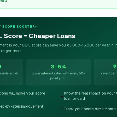
रें →
DIT SCORE BOOSTER
IL Score = Cheaper Loans
ent in your CIBIL score can save you ₹3,000-15,000 per year in int
to get there.
0
3–5%
₹
sible in 3-6
lower interest rates with every 50-
saved per 
point jump
tions will move your score
Know the real impact on your 
🔮
loan or card
step-by-step improvement
📈
Track your score climb month