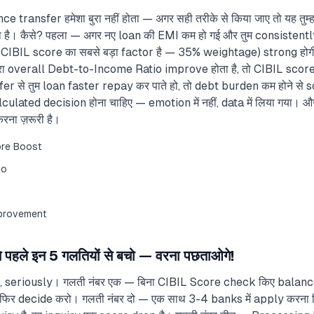
 transfer हमेशा बुरा नहीं होता — अगर सही तरीके से किया जाए तो यह तुम
ा है। कैसे? पहला — अगर नए loan की EMI कम हो गई और तुम consisten
ो CIBIL score का सबसे बड़ा factor है — 35% weightage) strong हो
्हारा overall Debt-to-Income Ratio improve होता है, तो CIBIL scor
r से तुम loan faster repay कर पाते हो, तो debt burden कम होने से s
lated decision होना चाहिए — emotion में नहीं, data में लिया गया। 
ना ज़रूरी है।
ore Boost
io
mprovement
हले इन 5 गलतियों से बचो — वरना पछताओगे!
ो, seriously। गलती नंबर एक — बिना CIBIL Score check किए balanc
फिर decide करो। गलती नंबर दो — एक साथ 3-4 banks में apply करना सिर