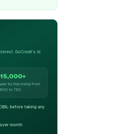
erest. GoCredit's AI
15,000+
year by improving from
600 to 750
CIBIL before taking any
 over month