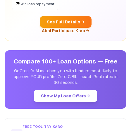
💸
Win loan repayment
See Full Details →
Abhi Participate Karo →
Compare 100+ Loan Options — Free
GoCredit's AI matches you with lenders most likely to
approve YOUR profile. Zero CIBIL impact. Real rates in
60 seconds.
Show My Loan Offers →
FREE TOOL TRY KARO