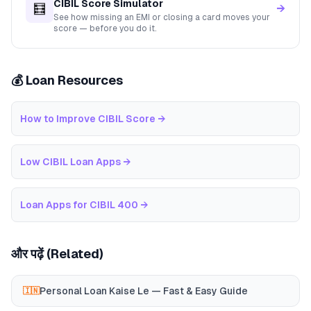
CIBIL Score Simulator
🧮
→
See how missing an EMI or closing a card moves your
score — before you do it.
💰 Loan Resources
How to Improve CIBIL Score
→
Low CIBIL Loan Apps
→
Loan Apps for CIBIL 400
→
और पढ़ें (Related)
Personal Loan Kaise Le — Fast & Easy Guide
🇮🇳