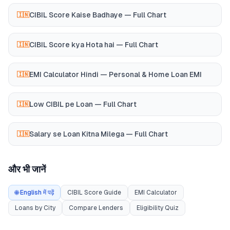
CIBIL Score Kaise Badhaye — Full Chart
🇮🇳
CIBIL Score kya Hota hai — Full Chart
🇮🇳
EMI Calculator Hindi — Personal & Home Loan EMI
🇮🇳
Low CIBIL pe Loan — Full Chart
🇮🇳
Salary se Loan Kitna Milega — Full Chart
🇮🇳
और भी जानें
🌐 English में पढ़ें
CIBIL Score Guide
EMI Calculator
Loans by City
Compare Lenders
Eligibility Quiz