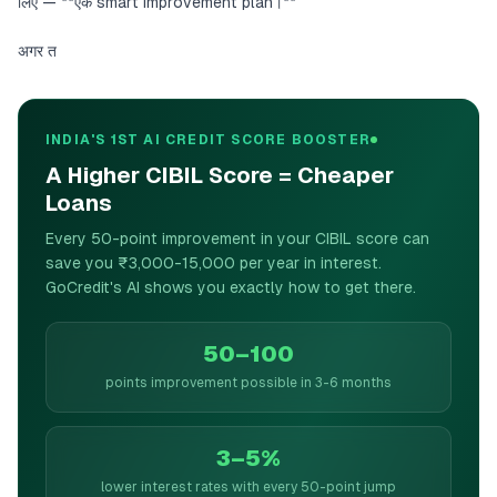
लिए — **एक smart improvement plan।**
अगर त
INDIA'S 1ST AI CREDIT SCORE BOOSTER
A Higher CIBIL Score = Cheaper
Loans
Every 50-point improvement in your CIBIL score can
save you ₹3,000-15,000 per year in interest.
GoCredit's AI shows you exactly how to get there.
50–100
points improvement possible in 3-6 months
3–5%
lower interest rates with every 50-point jump