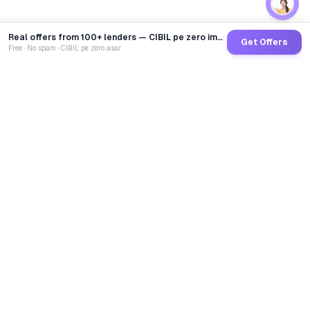
Real offers from 100+ lenders — CIBIL pe zero impact
Get Offers
Free · No spam · CIBIL pe zero asar
GoCredit AI
India's 1st AI Loan Agent. Trusted by 40 Lakh+ users,