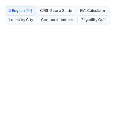
🌐 English में पढ़ें
CIBIL Score Guide
EMI Calculator
Loans by City
Compare Lenders
Eligibility Quiz