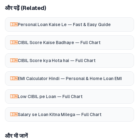
और पढ़ें (Related)
Personal Loan Kaise Le — Fast & Easy Guide
🇮🇳
CIBIL Score Kaise Badhaye — Full Chart
🇮🇳
CIBIL Score kya Hota hai — Full Chart
🇮🇳
EMI Calculator Hindi — Personal & Home Loan EMI
🇮🇳
Low CIBIL pe Loan — Full Chart
🇮🇳
Salary se Loan Kitna Milega — Full Chart
🇮🇳
और भी जानें