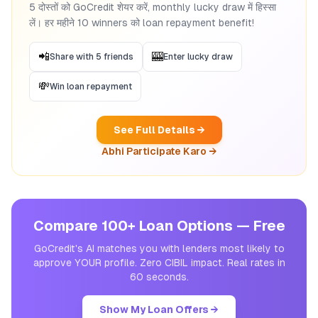
5 दोस्तों को GoCredit शेयर करें, monthly lucky draw में हिस्सा
लें। हर महीने 10 winners को loan repayment benefit!
📲
🎰
Share with 5 friends
Enter lucky draw
💸
Win loan repayment
See Full Details →
Abhi Participate Karo →
Compare 100+ Loan Options — Free
GoCredit's AI matches you with lenders most likely to
approve YOUR profile. Zero CIBIL impact. Real rates in
60 seconds.
Show My Loan Offers →