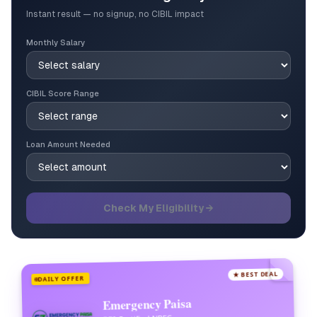
Instant result — no signup, no CIBIL impact
Monthly Salary
CIBIL Score Range
Loan Amount Needed
Check My Eligibility →
★ BEST DEAL
DAILY OFFER
Emergency Paisa