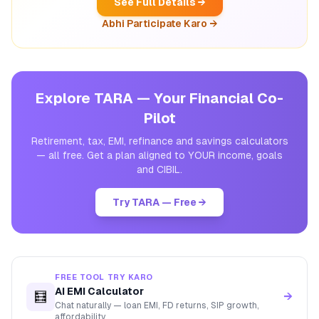
See Full Details →
Abhi Participate Karo →
Explore TARA — Your Financial Co-
Pilot
Retirement, tax, EMI, refinance and savings calculators
— all free. Get a plan aligned to YOUR income, goals
and CIBIL.
Try TARA — Free →
FREE TOOL TRY KARO
AI EMI Calculator
🧮
→
Chat naturally — loan EMI, FD returns, SIP growth,
affordability.