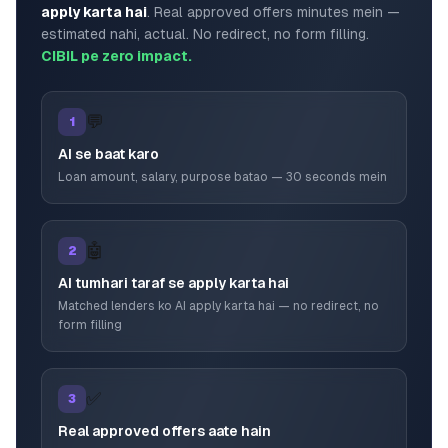
apply karta hai
. Real approved offers minutes mein —
estimated nahi, actual. No redirect, no form filling.
CIBIL pe zero impact.
💬
1
AI se baat karo
Loan amount, salary, purpose batao — 30 seconds mein
🤖
2
AI tumhari taraf se apply karta hai
Matched lenders ko AI apply karta hai — no redirect, no
form filling
✅
3
Real approved offers aate hain