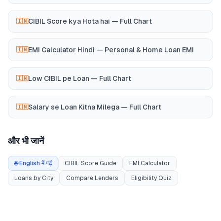
CIBIL Score kya Hota hai — Full Chart
🇮🇳
EMI Calculator Hindi — Personal & Home Loan EMI
🇮🇳
Low CIBIL pe Loan — Full Chart
🇮🇳
Salary se Loan Kitna Milega — Full Chart
🇮🇳
और भी जानें
🌐 English में पढ़ें
CIBIL Score Guide
EMI Calculator
Loans by City
Compare Lenders
Eligibility Quiz