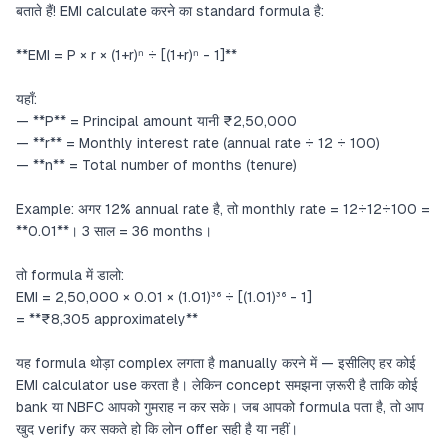
बताते हैं! EMI calculate करने का standard formula है:
**EMI = P × r × (1+r)ⁿ ÷ [(1+r)ⁿ - 1]**
यहाँ:
— **P** = Principal amount यानी ₹2,50,000
— **r** = Monthly interest rate (annual rate ÷ 12 ÷ 100)
— **n** = Total number of months (tenure)
Example: अगर 12% annual rate है, तो monthly rate = 12÷12÷100 =
**0.01**। 3 साल = 36 months।
तो formula में डालो:
EMI = 2,50,000 × 0.01 × (1.01)³⁶ ÷ [(1.01)³⁶ - 1]
= **₹8,305 approximately**
यह formula थोड़ा complex लगता है manually करने में — इसीलिए हर कोई
EMI calculator use करता है। लेकिन concept समझना ज़रूरी है ताकि कोई
bank या NBFC आपको गुमराह न कर सके। जब आपको formula पता है, तो आप
खुद verify कर सकते हो कि लोन offer सही है या नहीं।