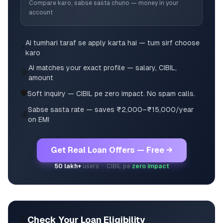
Compare karo, sabse sasta chuno — money in your
account
AI tumhari taraf se apply karta hai — tum sirf choose
⚡
karo
AI matches your exact profile — salary, CIBIL,
🎯
amount
🛡️
Soft inquiry — CIBIL pe zero impact. No spam calls.
Sabse sasta rate — saves ₹2,000–₹15,000/year
💰
on EMI
Get Real Loan Offers — Free →
50 lakh+
users · CIBIL pe
zero impact
🎯
Check Your Loan Eligibility