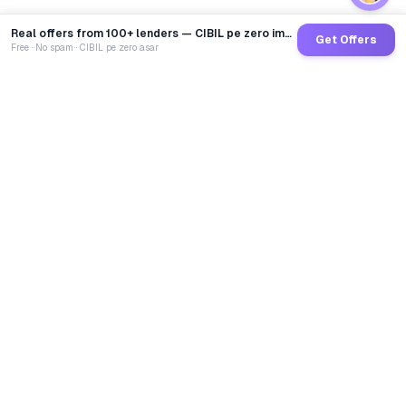
Real offers from 100+ lenders — CIBIL pe zero impact
Get Offers
Free · No spam · CIBIL pe zero asar
GoCredit AI
India's 1st AI Loan Agent. Trusted by 40 Lakh+ users,
connected to 100+ premium banks & NBFCs.