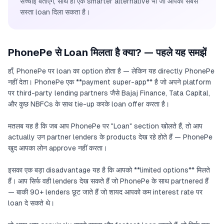
सच्चाई बताएंगे, साथ ही एक smarter alternative भी जो आपको सबसे
सस्ता loan दिला सकता है।
PhonePe से Loan मिलता है क्या? — पहले यह समझें
हाँ, PhonePe पर loan का option होता है — लेकिन यह directly PhonePe
नहीं देता। PhonePe एक **payment super-app** है जो अपने platform
पर third-party lending partners जैसे Bajaj Finance, Tata Capital,
और कुछ NBFCs के साथ tie-up करके loan offer करता है।
मतलब यह है कि जब आप PhonePe पर "Loan" section खोलते हैं, तो आप
actually उन partner lenders के products देख रहे होते हैं — PhonePe
खुद आपका लोन approve नहीं करता।
इसका एक बड़ा disadvantage यह है कि आपको **limited options** मिलते
हैं। आप सिर्फ वही lenders देख सकते हैं जो PhonePe के साथ partnered हैं
— बाकी 90+ lenders छूट जाते हैं जो शायद आपको कम interest rate पर
loan दे सकते थे।