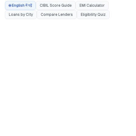
🌐 English में पढ़ें
CIBIL Score Guide
EMI Calculator
Loans by City
Compare Lenders
Eligibility Quiz