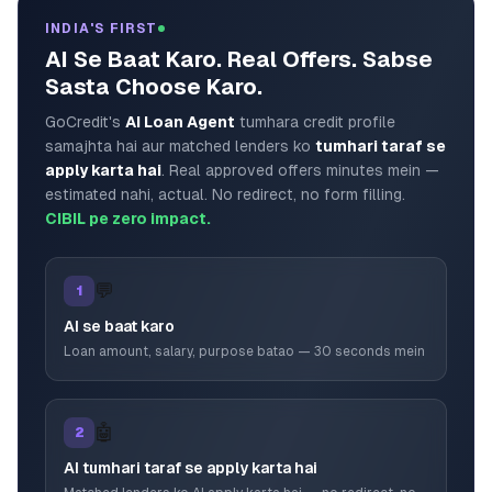
INDIA'S FIRST
AI Se Baat Karo. Real Offers. Sabse
Sasta Choose Karo.
GoCredit's
AI Loan Agent
tumhara credit profile
samajhta hai aur matched lenders ko
tumhari taraf se
apply karta hai
. Real approved offers minutes mein —
estimated nahi, actual. No redirect, no form filling.
CIBIL pe zero impact.
💬
1
AI se baat karo
Loan amount, salary, purpose batao — 30 seconds mein
🤖
2
AI tumhari taraf se apply karta hai