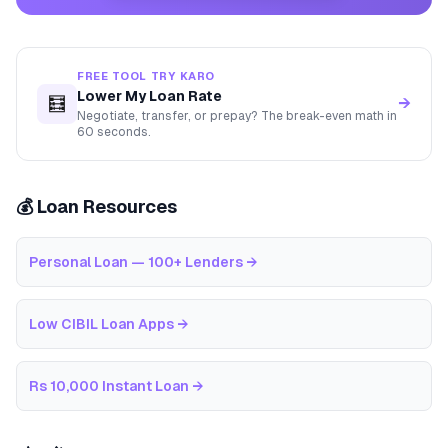
FREE TOOL TRY KARO
Lower My Loan Rate
🧮
→
Negotiate, transfer, or prepay? The break-even math in
60 seconds.
💰 Loan Resources
Personal Loan — 100+ Lenders
→
Low CIBIL Loan Apps
→
Rs 10,000 Instant Loan
→