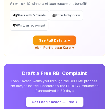
लें। हर महीने 10 winners को loan repayment benefit!
📲
🎰
Share with 5 friends
Enter lucky draw
💸
Win loan repayment
See Full Details →
Abhi Participate Karo →
Draft a Free RBI Complaint
Loan Kavach walks you through the RBI CMS process.
No lawyer, no fee. Escalate to the RB-IOS Ombudsman
if unresolved in 30 days.
Get Loan Kavach — Free →