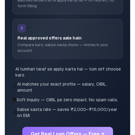
Matched lenders ko AI apply karta hai — no redirect, no
form filling
✅
3
Real approved offers aate hain
Compare karo, sabse sasta chuno — money in your
account
AI tumhari taraf se apply karta hai — tum sirf choose
⚡
karo
AI matches your exact profile — salary, CIBIL,
🎯
amount
🛡️
Soft inquiry — CIBIL pe zero impact. No spam calls.
Sabse sasta rate — saves ₹2,000–₹15,000/year
💰
on EMI
Get Real Loan Offers — Free →