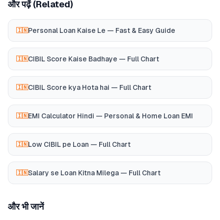
और पढ़ें (Related)
Personal Loan Kaise Le — Fast & Easy Guide
🇮🇳
CIBIL Score Kaise Badhaye — Full Chart
🇮🇳
CIBIL Score kya Hota hai — Full Chart
🇮🇳
EMI Calculator Hindi — Personal & Home Loan EMI
🇮🇳
Low CIBIL pe Loan — Full Chart
🇮🇳
Salary se Loan Kitna Milega — Full Chart
🇮🇳
और भी जानें