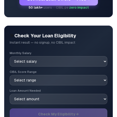
50 lakh+
users · CIBIL pe
zero impact
🎯
Check Your Loan Eligibility
Instant result — no signup, no CIBIL impact
Monthly Salary
CIBIL Score Range
Loan Amount Needed
Check My Eligibility →