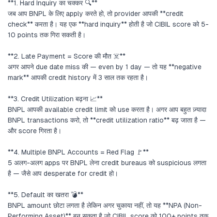
**1. Hard Inquiry का चक्कर 🔍**
जब आप BNPL के लिए apply करते हो, तो provider आपकी **credit
check** करता है। यह एक **hard inquiry** होती है जो CIBIL score को 5-
10 points तक गिरा सकती है।
**2. Late Payment = Score की मौत ☠️**
अगर आपने due date miss की — even by 1 day — तो यह **negative
mark** आपकी credit history में 3 साल तक रहता है।
**3. Credit Utilization बढ़ना 📈**
BNPL आपकी available credit limit को use करता है। अगर आप बहुत ज़्यादा
BNPL transactions करो, तो **credit utilization ratio** बढ़ जाता है —
और score गिरता है।
**4. Multiple BNPL Accounts = Red Flag 🚩**
5 अलग-अलग apps पर BNPL लेना credit bureaus को suspicious लगता
है — जैसे आप desperate for credit हो।
**5. Default का खतरा 💣**
BNPL amount छोटा लगता है लेकिन अगर चुकाया नहीं, तो यह **NPA (Non-
Performing Asset)** बन सकता है जो CIBIL score को 100+ points तक