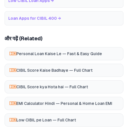
Low CIBIL Loan Apps
→
Loan Apps for CIBIL 400
→
और पढ़ें (Related)
Personal Loan Kaise Le — Fast & Easy Guide
🇮🇳
CIBIL Score Kaise Badhaye — Full Chart
🇮🇳
CIBIL Score kya Hota hai — Full Chart
🇮🇳
EMI Calculator Hindi — Personal & Home Loan EMI
🇮🇳
Low CIBIL pe Loan — Full Chart
🇮🇳