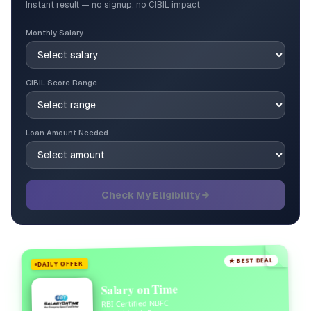
Instant result — no signup, no CIBIL impact
Monthly Salary
CIBIL Score Range
Loan Amount Needed
Check My Eligibility →
★ BEST DEAL
DAILY OFFER
Salary on Time
RBI Certified NBFC