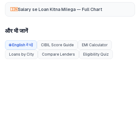
Salary se Loan Kitna Milega — Full Chart
🇮🇳
और भी जानें
🌐 English में पढ़ें
CIBIL Score Guide
EMI Calculator
Loans by City
Compare Lenders
Eligibility Quiz