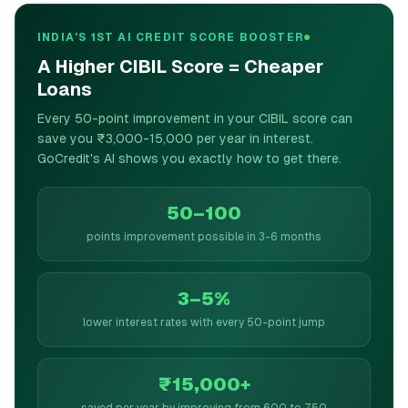
INDIA'S 1ST AI CREDIT SCORE BOOSTER
A Higher CIBIL Score = Cheaper
Loans
Every 50-point improvement in your CIBIL score can
save you ₹3,000-15,000 per year in interest.
GoCredit's AI shows you exactly how to get there.
50–100
points improvement possible in 3-6 months
3–5%
lower interest rates with every 50-point jump
₹15,000+