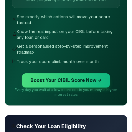
saved per year by improving from 600 to 750
See exactly which actions will move your score
🎯
fastest
Know the real impact on your CIBIL before taking
🔮
any loan or card
Get a personalised step-by-step improvement
📋
roadmap
📈
Track your score climb month over month
Boost Your CIBIL Score Now →
Every day you wait at a low score costs you money in higher
interest rates
🎯
Check Your Loan Eligibility