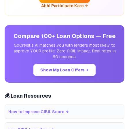
Abhi Participate Karo →
Compare 100+ Loan Options — Free
GoCredit's AI matches you with lenders most likely to
approve YOUR profile. Zero CIBIL impact. Real rates in
60 seconds.
Show My Loan Offers →
💰 Loan Resources
How to Improve CIBIL Score
→